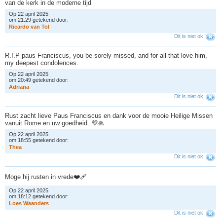
van de kerk in de moderne tijd
Op 22 april 2025
om 21:29 getekend door:
R
i
c
a
r
d
o
v
a
n
T
o
l
Dit is niet ok
R.I.P paus Franciscus, you be sorely missed, and for all that love him,
my deepest condolences.
Op 22 april 2025
om 20:49 getekend door:
A
d
r
i
a
n
a
Dit is niet ok
Rust zacht lieve Paus Franciscus en dank voor de mooie Heilige Missen
vanuit Rome en uw goedheid. 💜🙏
Op 22 april 2025
om 18:55 getekend door:
T
h
e
a
Dit is niet ok
Moge hij rusten in vrede❤️‍🩹
Op 22 april 2025
om 18:12 getekend door:
L
o
e
s
W
a
a
n
d
e
r
s
Dit is niet ok