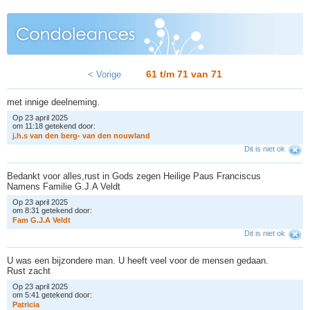
61 t/m 71 van
71
< Vorige
met innige deelneming.
Op 23 april 2025
om 11:18 getekend door:
j
.
h
.
s
v
a
n
d
e
n
b
e
r
g
-
v
a
n
d
e
n
n
o
u
w
l
a
n
d
Dit is niet ok
Bedankt voor alles,rust in Gods zegen Heilige Paus Franciscus
Namens Familie G.J.A Veldt
Op 23 april 2025
om 8:31 getekend door:
F
a
m
G
.
J
.
A
V
e
l
d
t
Dit is niet ok
U was een bijzondere man. U heeft veel voor de mensen gedaan.
Rust zacht
Op 23 april 2025
om 5:41 getekend door:
P
a
t
r
i
c
i
a