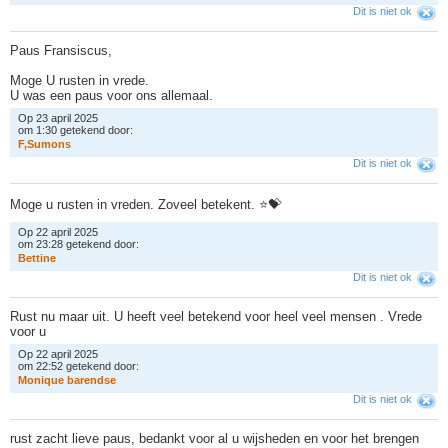
Dit is niet ok
Paus Fransiscus,
Moge U rusten in vrede.
U was een paus voor ons allemaal.
Op 23 april 2025
om 1:30 getekend door:
F
,
S
u
m
o
n
s
Dit is niet ok
Moge u rusten in vreden. Zoveel betekent. ⭐️💝
Op 22 april 2025
om 23:28 getekend door:
B
e
t
t
i
n
e
Dit is niet ok
Rust nu maar uit. U heeft veel betekend voor heel veel mensen . Vrede
voor u
Op 22 april 2025
om 22:52 getekend door:
M
o
n
i
q
u
e
b
a
r
e
n
d
s
e
Dit is niet ok
rust zacht lieve paus, bedankt voor al u wijsheden en voor het brengen