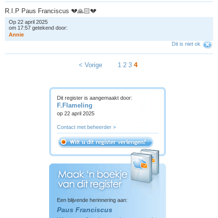
R.I.P Paus Franciscus 💔🙏🏻💔
Op 22 april 2025
om 17:57 getekend door:
A
n
n
i
e
Dit is niet ok
4
< Vorige
1
2
3
Dit register is aangemaakt door:
F.Flameling
op 22 april 2025
Contact met beheerder >
Een blijvende herinnering aan:
Paus Franciscus