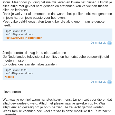
stom. Maar door jou ging het nieuws leven en kwam het binnen. Omdat je
alles altijd met gevoel hebt gedaan en afstanden kon verkleinen tussen
alles en iedereen.
Dank je wel voor alle momenten dat waarin het publiek hebt meegenomen
in jouw hart en jouw passie voor het leven.
Peet Lakerveld-Hoogstraten Een kijker die altijd enorm van je genoten
heeft.
Op 28 maart 2025
om 1:58 getekend door:
P
e
e
t
L
a
k
e
r
v
e
l
d
-
H
o
o
g
s
t
r
a
t
e
n
Dit is niet ok
Jeetje Loretta, dit zag ik nu niet aankomen.
De Nederlandse televisie zal een lieve en humoristische persoonlijkheid
moeten missen.
Condoleances aan de nabestaanden
Op 28 maart 2025
om 1:40 getekend door:
N
i
c
o
k
e
Dit is niet ok
Lieve loretta
Wat was je een lief warm hartstochtelijk mens. En je inzet voor dieren dat
altijd gewaardeerd werd. Altijd met plezier naar je gekeken op tv. Was
altijd leuk en gezellig om je op tv te zien. Je zal echt gemist worden.
Wens familie vrienden heel veel sterkte in deze moeilijke tijd. Rust zacht
Loretta💖