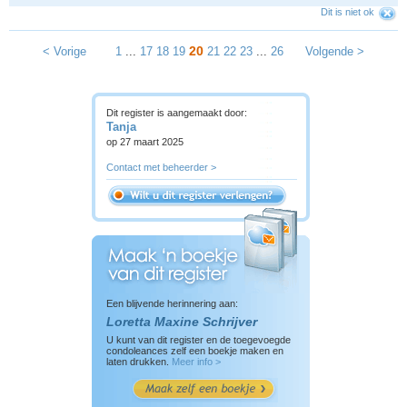
Dit is niet ok
20
< Vorige
1
...
17
18
19
21
22
23
...
26
Volgende >
Dit register is aangemaakt door:
Tanja
op 27 maart 2025
Contact met beheerder >
Een blijvende herinnering aan:
Loretta Maxine Schrijver
U kunt van dit register en de toegevoegde
condoleances zelf een boekje maken en
laten drukken.
Meer info >