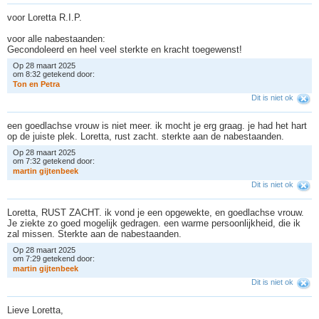
voor Loretta R.I.P.
voor alle nabestaanden:
Gecondoleerd en heel veel sterkte en kracht toegewenst!
Op 28 maart 2025
om 8:32 getekend door:
T
o
n
e
n
P
e
t
r
a
Dit is niet ok
een goedlachse vrouw is niet meer. ik mocht je erg graag. je had het hart
op de juiste plek. Loretta, rust zacht. sterkte aan de nabestaanden.
Op 28 maart 2025
om 7:32 getekend door:
m
a
r
t
i
n
g
i
j
t
e
n
b
e
e
k
Dit is niet ok
Loretta, RUST ZACHT. ik vond je een opgewekte, en goedlachse vrouw.
Je ziekte zo goed mogelijk gedragen. een warme persoonlijkheid, die ik
zal missen. Sterkte aan de nabestaanden.
Op 28 maart 2025
om 7:29 getekend door:
m
a
r
t
i
n
g
i
j
t
e
n
b
e
e
k
Dit is niet ok
Lieve Loretta,