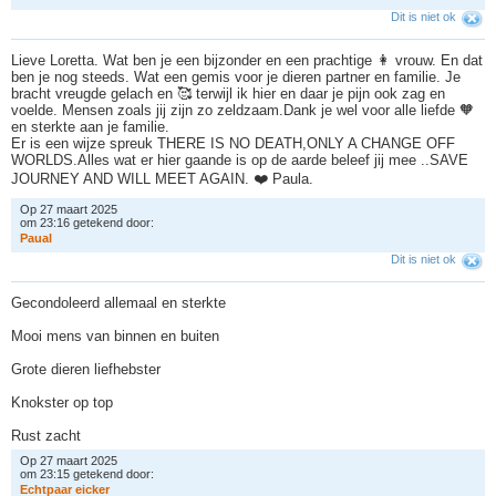
Dit is niet ok
Lieve Loretta. Wat ben je een bijzonder en een prachtige 👩 vrouw. En dat
ben je nog steeds. Wat een gemis voor je dieren partner en familie. Je
bracht vreugde gelach en 🥰 terwijl ik hier en daar je pijn ook zag en
voelde. Mensen zoals jij zijn zo zeldzaam.Dank je wel voor alle liefde 🧡
en sterkte aan je familie.
Er is een wijze spreuk THERE IS NO DEATH,ONLY A CHANGE OFF
WORLDS.Alles wat er hier gaande is op de aarde beleef jij mee ..SAVE
JOURNEY AND WILL MEET AGAIN. ❤️ Paula.
Op 27 maart 2025
om 23:16 getekend door:
P
a
u
a
l
Dit is niet ok
Gecondoleerd allemaal en sterkte
Mooi mens van binnen en buiten
Grote dieren liefhebster
Knokster op top
Rust zacht
Op 27 maart 2025
om 23:15 getekend door:
E
c
h
t
p
a
a
r
e
i
c
k
e
r