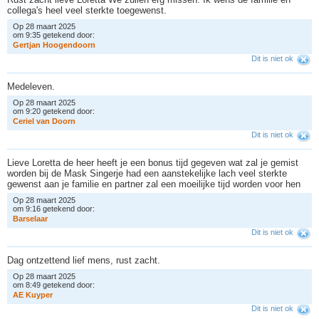
collega's heel veel sterkte toegewenst.
Op 28 maart 2025
om 9:35 getekend door:
G
e
r
t
j
a
n
H
o
o
g
e
n
d
o
o
r
n
Dit is niet ok
Medeleven.
Op 28 maart 2025
om 9:20 getekend door:
C
e
r
i
e
l
v
a
n
D
o
o
r
n
Dit is niet ok
Lieve Loretta de heer heeft je een bonus tijd gegeven wat zal je gemist
worden bij de Mask Singerje had een aanstekelijke lach veel sterkte
gewenst aan je familie en partner zal een moeilijke tijd worden voor hen
Op 28 maart 2025
om 9:16 getekend door:
B
a
r
s
e
l
a
a
r
Dit is niet ok
Dag ontzettend lief mens, rust zacht.
Op 28 maart 2025
om 8:49 getekend door:
A
E
K
u
y
p
e
r
Dit is niet ok