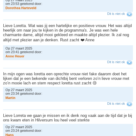
Op 27 maart 2025
om 23:53 getekend door:
D
o
r
o
t
h
e
a
H
a
r
t
e
v
e
l
d
Dit is niet ok
Lieve Loretta. Wat was jij een hartelijke en positieve vrouw. Het was altijd
heerlijk om naar jou te kijken in de programma's. Je was een hele
charmante dame, altijd mooi gekleed en maakte altijd plezier. Ik zal nog
altijd met plezier aan je denken. Rust zacht ❤️ Anne
Op 27 maart 2025
om 23:41 getekend door:
A
n
n
e
H
e
u
e
r
Dit is niet ok
In mijn ogen was loretta een oprechte vrouw niet fake daarom doet het
lijken dat je een bekende van dichtbij bent verloren zo’n lieve vrouw met
zo’n mooie lach en stem respect loretta rust zacht 😢
Op 27 maart 2025
om 23:34 getekend door:
M
a
r
t
i
n
Dit is niet ok
Lieve Lorreta we gaan je missen en ik denk nog vaak aan de tijd dat je bij
ons kwam eten in Hilversum lou heel veel sterkte
Op 27 maart 2025
om 23:24 getekend door:
H
a
n
s