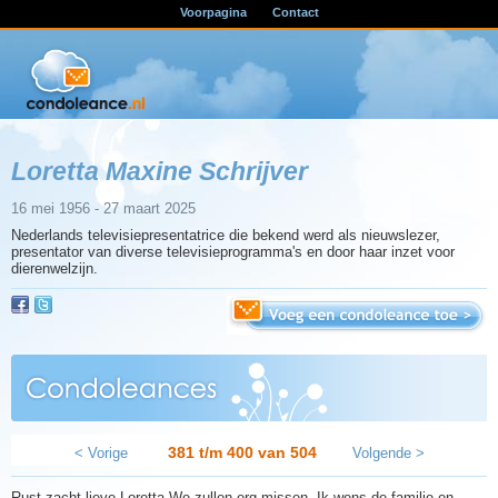
Voorpagina
Contact
Loretta Maxine Schrijver
16 mei 1956 - 27 maart 2025
Nederlands televisiepresentatrice die bekend werd als nieuwslezer,
presentator van diverse televisieprogramma's en door haar inzet voor
dierenwelzijn.
381 t/m 400 van
504
< Vorige
Volgende >
Rust zacht lieve Loretta We zullen erg missen. Ik wens de familie en