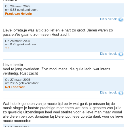
Op 28 maart 2025
om 0:58 getekend door:
F
r
a
n
k
v
a
n
H
e
l
v
o
i
r
t
Dit is niet ok
Lieve lorreta,je was altijd zo lief en je hart zo groot.Dieren waren zo
passie.We gaan u zo missen.Rust zacht
Op 28 maart 2025
om 0:25 getekend door:
T
.
J
Dit is niet ok
Lieve loretta
Veel te jong overleden. Zo'n mooi mens, die gulle lach. wat intens
verdrietig. Rust zacht
Op 27 maart 2025
om 23:55 getekend door:
N
e
l
L
a
n
d
z
a
a
t
Dit is niet ok
Wat heb ik genoten van je mooie tijd op tv wat ga ik je missen bij de
mask singer je laatste prachtige momenten wat heb ik genoten van jullie
zo geweldig uitzendingen heel veel sterkte voor je lieve man maar vooral
alle dieren ben ook donateur bij DierenLot lieve Loretta dank voor de lieve
mooie momenten