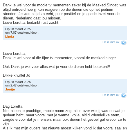
Dank je wel voor de mooie tv momenten zeker bij de Masked Singer, was
altijd ontroerd hoe jij kon reageren op die dieren die op het podium
stonden. Je was altijd zo echt, puur positief en je goede inzet voor de
dieren. Nederland gaat jou missen.
Lieve Loretta, bedankt rust zacht.
Op 28 maart 2025
om 7:07 getekend door:
L
i
n
d
a
Dit is niet ok
Lieve Loretta,
Dank je wel voor al die fijne tv momenten, vooral de masked singer.
Ook Dank je wel voor alles.wat je voor de dieren hebt betekent!!
Dikke knuffel Jo
Op 28 maart 2025
om 2:47 getekend door:
J
o
o
t
j
e
Dit is niet ok
Dag Loretta,
Niet alleen je prachtige, mooie naam zegt alles over wie jij was en wat je
gedaan hebt, maar vooral met je warme, volle, altijd vriendelijke stem,
zorgde ervoor dat je mensen, maar ook dieren het gevoel gaf ervoor ze te
zijn.
Als ik met mijn ouders het nieuws moest kijken vond ik dat vooral saai en