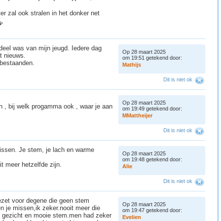
er zal ook stralen in het donker net
💫
rdeel was van mijn jeugd. Iedere dag
Op 28 maart 2025
t nieuws.
om 19:51 getekend door:
abestaanden.
M
a
t
h
i
j
s
Dit is niet ok
Op 28 maart 2025
n , bij welk progamma ook , waar je aan
om 19:49 getekend door:
M
M
a
t
t
h
e
i
j
e
r
Dit is niet ok
issen. Je stem, je lach en warme
Op 28 maart 2025
om 19:48 getekend door:
t meer hetzelfde zijn.
A
l
i
e

Dit is niet ok
gezet voor degene die geen stem
Op 28 maart 2025
n je missen,ik zeker.nooit meer die
om 19:47 getekend door:
en gezicht en mooie stem.men had zeker
E
v
e
l
i
e
n