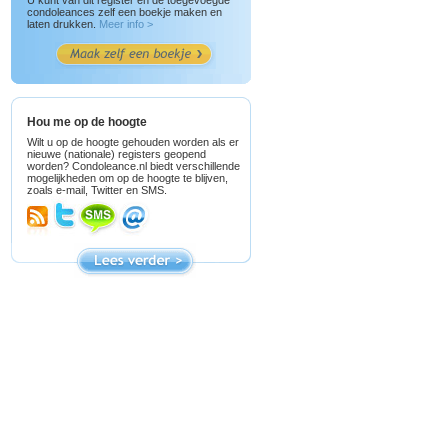
U kunt van dit register en de toegevoegde
condoleances zelf een boekje maken en
laten drukken.
Meer info >
Hou me op de hoogte
Wilt u op de hoogte gehouden worden als er
nieuwe (nationale) registers geopend
worden? Condoleance.nl biedt verschillende
mogelijkheden om op de hoogte te blijven,
zoals e-mail, Twitter en SMS.