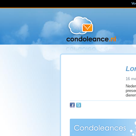
Vo
Lor
16 me
Neder
prese
dieren