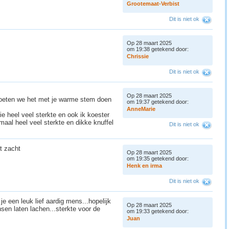
G
r
o
o
t
e
m
a
a
t
-
V
e
r
b
i
s
t
Dit is niet ok
Op 28 maart 2025
om 19:38 getekend door:
C
h
r
i
s
s
i
e
Dit is niet ok
Op 28 maart 2025
moeten we het met je warme stem doen
om 19:37 getekend door:
A
n
n
e
M
a
r
i
e
lie heel veel sterkte en ook ik koester
maal heel veel sterkte en dikke knuffel
Dit is niet ok
st zacht
Op 28 maart 2025
om 19:35 getekend door:
H
e
n
k
e
n
i
r
m
a
Dit is niet ok
e een leuk lief aardig mens...hopelijk
Op 28 maart 2025
sen laten lachen...sterkte voor de
om 19:33 getekend door:
J
u
a
n