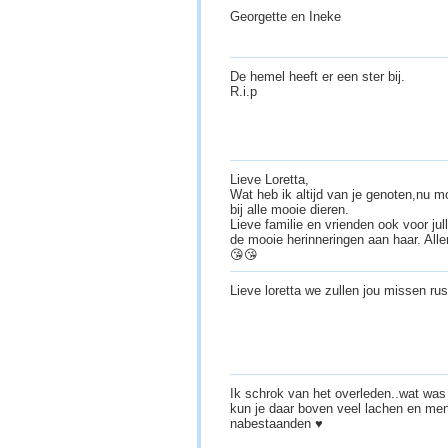
Georgette en Ineke
De hemel heeft er een ster bij.
R.i.p
Lieve Loretta,
Wat heb ik altijd van je genoten,nu 
bij alle mooie dieren.
Lieve familie en vrienden ook voor jul
de mooie herinneringen aan haar. Alle
😘😘
Lieve loretta we zullen jou missen ru
Ik schrok van het overleden..wat was j
kun je daar boven veel lachen en men
nabestaanden ♥️