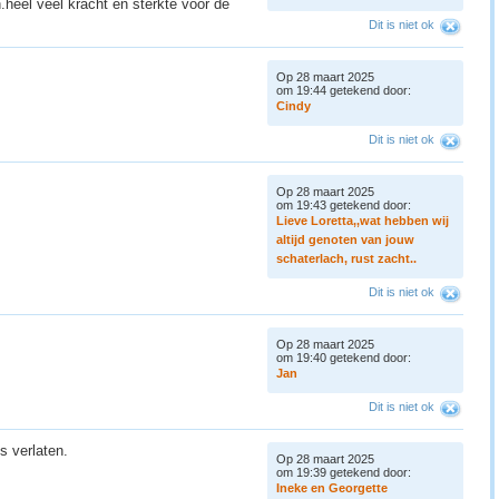
heel veel kracht en sterkte voor de
Dit is niet ok
Op 28 maart 2025
✨
om 19:44 getekend door:
C
i
n
d
y
Dit is niet ok
Op 28 maart 2025
om 19:43 getekend door:
L
i
e
v
e
L
o
r
e
t
t
a
,
,
w
a
t
h
e
b
b
e
n
w
i
j
a
l
t
i
j
d
g
e
n
o
t
e
n
v
a
n
j
o
u
w
s
c
h
a
t
e
r
l
a
c
h
,
r
u
s
t
z
a
c
h
t
.
.
Dit is niet ok
Op 28 maart 2025
om 19:40 getekend door:
J
a
n
Dit is niet ok
s verlaten.
Op 28 maart 2025
om 19:39 getekend door:
I
n
e
k
e
e
n
G
e
o
r
g
e
t
t
e