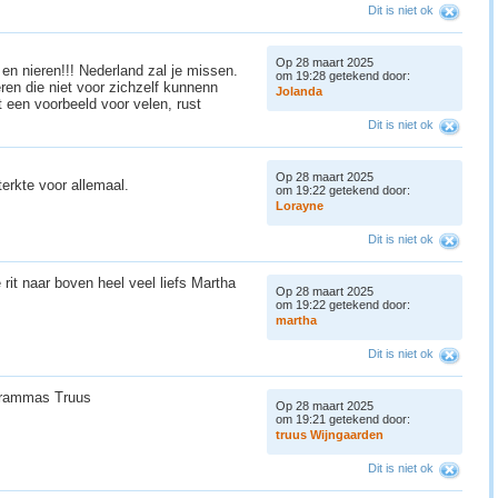
Dit is niet ok
Op 28 maart 2025
t en nieren!!! Nederland zal je missen.
om 19:28 getekend door:
ieren die niet voor zichzelf kunnenn
J
o
l
a
n
d
a
 een voorbeeld voor velen, rust
Dit is niet ok
Op 28 maart 2025
erkte voor allemaal.
om 19:22 getekend door:
L
o
r
a
y
n
e
Dit is niet ok
e rit naar boven heel veel liefs Martha
Op 28 maart 2025
om 19:22 getekend door:
m
a
r
t
h
a
Dit is niet ok
ogrammas Truus
Op 28 maart 2025
om 19:21 getekend door:
t
r
u
u
s
W
i
j
n
g
a
a
r
d
e
n
Dit is niet ok