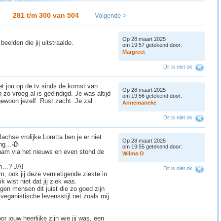
281 t/m 300 van
504
Volgende >
Op 28 maart 2025
beelden die jij uitstraalde.
om 19:57 getekend door:
M
a
r
g
r
e
e
t
Dit is niet ok
et jou op de tv sinds de komst van
Op 28 maart 2025
n zo vroeg al is geëindigd. Je was altijd
om 19:56 getekend door:
gewoon jezelf. Rust zacht. Je zal
A
n
n
e
m
a
r
i
e
k
e
Dit is niet ok
achse vrolijke Loretta ben je er niet
Op 28 maart 2025
ring…🥀
om 19:55 getekend door:
rnam via het nieuws en even stond de
W
i
l
m
a
O
an…? JA!
Dit is niet ok
, ook jij deze vernietigende ziekte in
 wist niet dat jij ziek was.
jgen mensen dit juist die zo goed zijn
 veganistische levensstijl net zoals mij
r jouw heerlijke zijn wie jij was, een