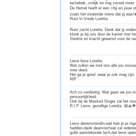
lachebek, vrolijk en nog zoveel meer.
De Hemel heeft er een ⭐️bij en jouw st
zoals het stralende mens dat jij was!
Rust In Vrede Loretta.
Rust zacht Loretta. Dank dat jij onde
klonk je bij ons door de kamer met he
Sterkte en kracht gewenst voor de n
Lieve lieve Loretta
Wat zullen we met ons alle jou misse
mee deed.
Het ga je goed ,waar je ook mag zijn.
RIP
Ach zo verdrietig. Wat gaan we jou m
persoonlijkheid.
Ook bij de Masked Singer zal het nooi
R.I.P. Lieve, gezellige Loretta. 😪🙏
Lieve dierenvriendin,wat heb je je in
hadden,dank daarvoor!wat zal iederee
gulle aanstekende lach,dat lieve op