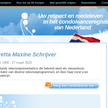
orpagina
Hou me op de hoogte
Veel gestelde vragen
Statistieken
Cont
Uw respect en medele
in hét condoleanceregist
van Nederland
etta Maxine Schrijver
i 1956 - 27 maart 2025
lands televisiepresentatrice die bekend werd als nieuwslezer,
ntator van diverse televisieprogramma's en door haar inzet voor
welzijn.