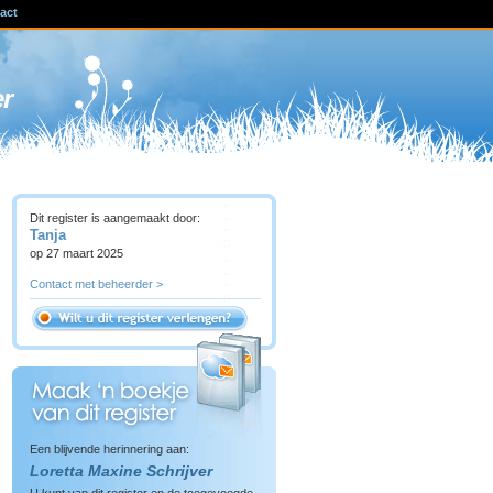
act
ven
er
Dit register is aangemaakt door:
Tanja
op 27 maart 2025
Contact met beheerder >
Een blijvende herinnering aan:
Loretta Maxine Schrijver