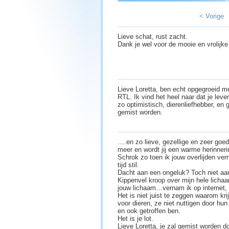
< Vorige
Lieve schat, rust zacht.
Dank je wel voor de mooie en vrolijke 
Lieve Loretta, ben echt opgegroeid m
RTL. Ik vind het heel naar dat je leve
zo optimistisch, dierenliefhebber, en 
gemist worden.
….en zo lieve, gezellige en zeer goedl
meer en wordt jij een warme herinne
Schrok zo toen ik jouw overlijden ve
tijd stil.
Dacht aan een ongeluk? Toch niet a
Kippenvel kroop over mijn hele lichaam
jouw lichaam…vernam ik op internet, ik
Het is niet juist te zeggen waarom kri
voor dieren, ze niet nuttigen door hun
en ook getroffen ben.
Het is je lot.
Lieve Loretta, je zal gemist worden doo