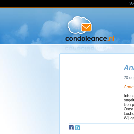
Vo
An
20 se
Annem
Inten
ongel
Een p
Onze 
Loche
Wij g