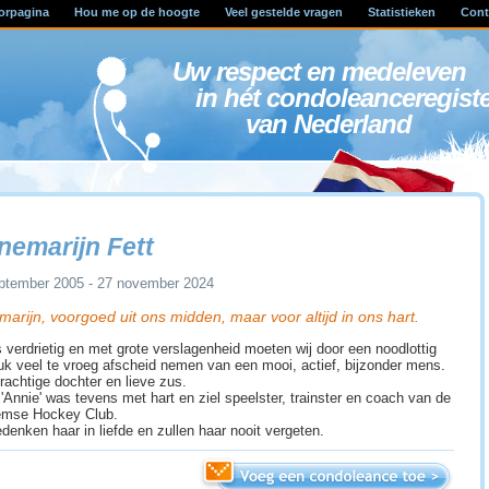
orpagina
Hou me op de hoogte
Veel gestelde vragen
Statistieken
Cont
Uw respect en medele
in hét condoleanceregist
van Nederland
nemarijn Fett
ptember 2005 - 27 november 2024
arijn, voorgoed uit ons midden, maar voor altijd in ons hart.
s verdrietig en met grote verslagenheid moeten wij door een noodlottig
uk veel te vroeg afscheid nemen van een mooi, actief, bijzonder mens.
rachtige dochter en lieve zus.
'Annie' was tevens met hart en ziel speelster, trainster en coach van de
mse Hockey Club.
edenken haar in liefde en zullen haar nooit vergeten.