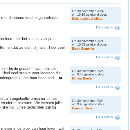
Op 30 november 2024
om 10:10 getekend door:
e met dit intens verdrietige verlies✨
D
i
c
k
,
L
e
s
l
e
y
&
M
i
l
o
u
Dit is niet ok
ndoleerd met het verlies van jullie
Op 30 november 2024
om 10:05 getekend door:
ten en dat zo dicht bij huis . Heel veel
B
i
r
g
i
t
E
s
m
e
i
j
e
r
Dit is niet ok
ekt bij de gedachte wat jullie als
Op 30 november 2024
 Heel veel sterkte voor iedereen die
om 9:46 getekend door:
iendengroep zij om haar heen had… ❤️
M
i
r
j
a
m
B
e
e
l
e
n
Dit is niet ok
op zo’n ongelooflijke manier uit het
Op 30 november 2024
k en niet te bevatten. We wensen jullie
om 9:40 getekend door:
lijke tijd. Onze gedachten zijn bij
H
a
n
s
e
n
J
a
n
e
t
Dit is niet ok
 meisje in de bloei van haar leven, wat