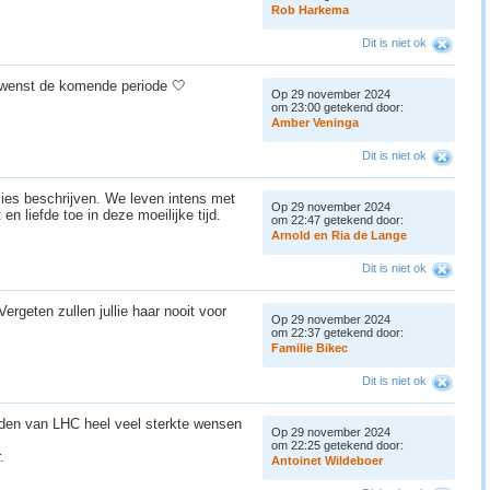
R
o
b
H
a
r
k
e
m
a
Dit is niet ok
ewenst de komende periode 🤍
Op 29 november 2024
om 23:00 getekend door:
A
m
b
e
r
V
e
n
i
n
g
a
Dit is niet ok
ies beschrijven. We leven intens met
Op 29 november 2024
 en liefde toe in deze moeilijke tijd.
om 22:47 getekend door:
A
r
n
o
l
d
e
n
R
i
a
d
e
L
a
n
g
e
Dit is niet ok
ergeten zullen jullie haar nooit voor
Op 29 november 2024
om 22:37 getekend door:
F
a
m
i
l
i
e
B
i
k
e
c
Dit is niet ok
 leden van LHC heel veel sterkte wensen
Op 29 november 2024
om 22:25 getekend door:
r.
A
n
t
o
i
n
e
t
W
i
l
d
e
b
o
e
r