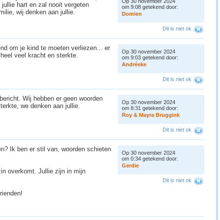
Op 30 november 2024
in jullie hart en zal nooit vergeten
om 9:08 getekend door:
ilie, wij denken aan jullie.
D
o
m
i
e
n
Dit is niet ok
end om je kind te moeten verliezen... er
Op 30 november 2024
 heel veel kracht en sterkte.
om 9:03 getekend door:
A
n
d
r
é
e
k
e
Dit is niet ok
k bericht. Wij hebben er geen woorden
Op 30 november 2024
erkte, we denken aan jullie.
om 8:31 getekend door:
R
o
y
&
M
a
y
r
a
B
r
u
g
g
i
n
k
Dit is niet ok
n? Ik ben er stil van, woorden schieten
Op 30 november 2024
om 0:34 getekend door:
G
e
r
d
i
e
in overkomt. Jullie zijn in mijn
Dit is niet ok
vrienden!