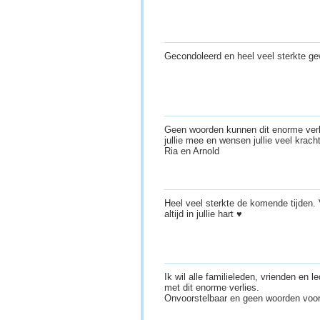
Gecondoleerd en heel veel sterkte g
Geen woorden kunnen dit enorme verl
jullie mee en wensen jullie veel kracht
Ria en Arnold
Heel veel sterkte de komende tijden. V
altijd in jullie hart ♥️
Ik wil alle familieleden, vrienden en
met dit enorme verlies.
Onvoorstelbaar en geen woorden voo