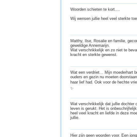
Woorden schieten te kort….
Wij wensen jullie heel veel sterkte to
Matthy, Ilse, Rosalie en familie, geco
geweldige Annemarijn.
Wat verschrikkelijk en zo niet te bevat
kracht en sterkte gewenst.
Wat een verdriet… Mijn moederhart bre
ouders en gezin nu moeten doorstaan.
haar lief had. Ook voor de hechte vr
✨
Wat verschrikkelijk dat jullie dochter 
leven is gerukt. Het is onbeschrijfelij
heel veel kracht en liefde in deze moei
jullie.
Hier zijn geen woorden voor. Een jong