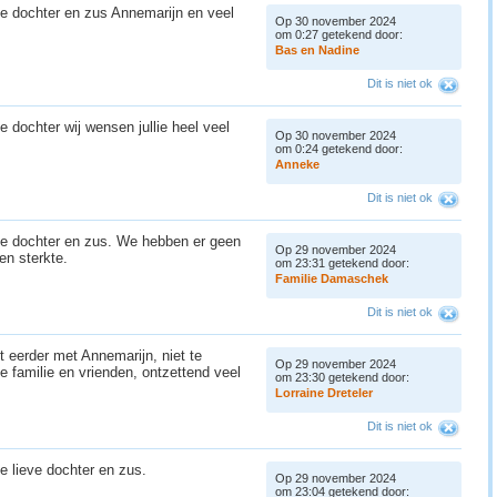
ie dochter en zus Annemarijn en veel
Op 30 november 2024
om 0:27 getekend door:
B
a
s
e
n
N
a
d
i
n
e
Dit is niet ok
e dochter wij wensen jullie heel veel
Op 30 november 2024
om 0:24 getekend door:
A
n
n
e
k
e
Dit is niet ok
lie dochter en zus. We hebben er geen
Op 29 november 2024
 en sterkte.
om 23:31 getekend door:
F
a
m
i
l
i
e
D
a
m
a
s
c
h
e
k
Dit is niet ok
erder met Annemarijn, niet te
Op 29 november 2024
e familie en vrienden, ontzettend veel
om 23:30 getekend door:
L
o
r
r
a
i
n
e
D
r
e
t
e
l
e
r
Dit is niet ok
ie lieve dochter en zus.
Op 29 november 2024
om 23:04 getekend door: