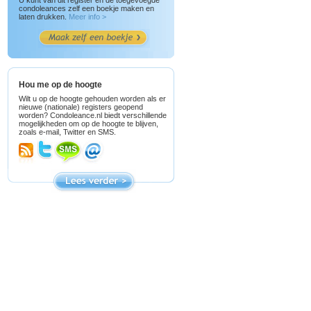
U kunt van dit register en de toegevoegde
condoleances zelf een boekje maken en
laten drukken.
Meer info >
Hou me op de hoogte
Wilt u op de hoogte gehouden worden als er
nieuwe (nationale) registers geopend
worden? Condoleance.nl biedt verschillende
mogelijkheden om op de hoogte te blijven,
zoals e-mail, Twitter en SMS.