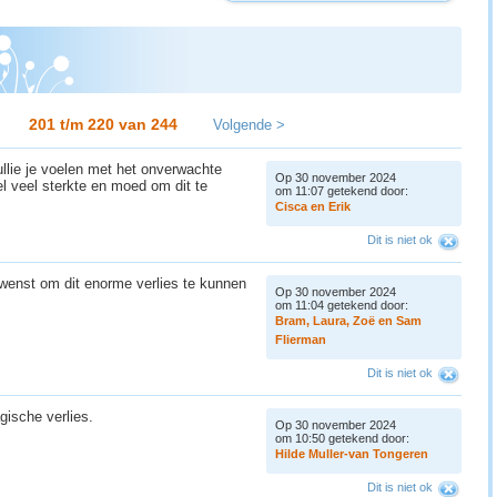
201 t/m 220 van
244
Volgende >
llie je voelen met het onverwachte
Op 30 november 2024
el veel sterkte en moed om dit te
om 11:07 getekend door:
C
i
s
c
a
e
n
E
r
i
k
Dit is niet ok
wenst om dit enorme verlies te kunnen
Op 30 november 2024
om 11:04 getekend door:
B
r
a
m
,
L
a
u
r
a
,
Z
o
ë
e
n
S
a
m
F
l
i
e
r
m
a
n
Dit is niet ok
gische verlies.
Op 30 november 2024
om 10:50 getekend door:
H
i
l
d
e
M
u
l
l
e
r
-
v
a
n
T
o
n
g
e
r
e
n
Dit is niet ok