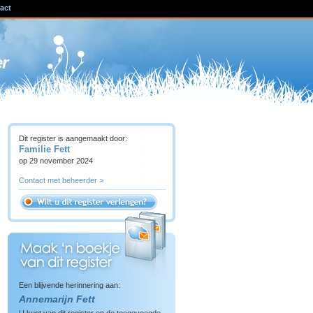
act
ven
er
Dit register is aangemaakt door:
Familie Fett
op 29 november 2024
Contact met beheerder >
Een blijvende herinnering aan:
Annemarijn Fett