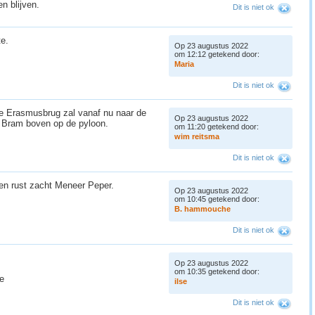
n blijven.
Dit is niet ok
te.
Op 23 augustus 2022
om 12:12 getekend door:
M
a
r
i
a
Dit is niet ok
de Erasmusbrug zal vanaf nu naar de
Op 23 augustus 2022
 Bram boven op de pyloon.
om 11:20 getekend door:
w
i
m
r
e
i
t
s
m
a
Dit is niet ok
den rust zacht Meneer Peper.
Op 23 augustus 2022
om 10:45 getekend door:
B
.
h
a
m
m
o
u
c
h
e
Dit is niet ok
Op 23 augustus 2022
om 10:35 getekend door:
se
i
l
s
e
Dit is niet ok