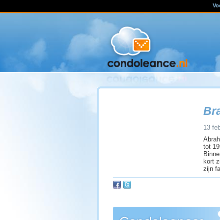
Vo
Br
13 fe
Abrah
tot 1
Binne
kort 
zijn f