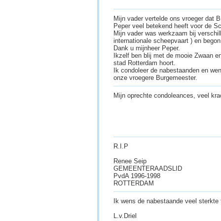
Mijn vader vertelde ons vroeger dat 
Peper veel betekend heeft voor de S
Mijn vader was werkzaam bij verschil
internationale scheepvaart ) en begon
Dank u mijnheer Peper.
Ikzelf ben blij met de mooie Zwaan en 
stad Rotterdam hoort.
Ik condoleer de nabestaanden en wens
onze vroegere Burgemeester.
Mijn oprechte condoleances, veel kra
R.I.P
Renee Seip
GEMEENTERAADSLID
PvdA 1996-1998
ROTTERDAM
Ik wens de nabestaande veel sterkte t
L.v.Driel