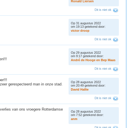
R
o
n
a
l
d
L
i
e
r
s
e
n
Dit is niet ok
Op 31 augustus 2022
om 19:13 getekend door:
v
i
c
t
o
r
d
r
o
o
p
Dit is niet ok
Op 29 augustus 2022
om 9:17 getekend door:
en!!!
A
n
d
r
é
d
e
H
o
o
g
e
e
n
B
e
p
M
a
a
s
Dit is niet ok
er!!!
Op 28 augustus 2022
n zeer gerespecteerd man in onze stad.
om 20:49 getekend door:
D
a
v
i
d
H
a
l
l
i
e
Dit is niet ok
verlies van ons vroegere Rotterdamse
Op 28 augustus 2022
om 7:52 getekend door:
a
n
m
Dit is niet ok