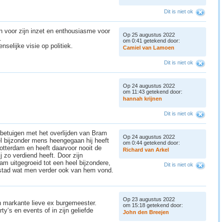
Dit is niet ok
n voor zijn inzet en enthousiasme voor
Op 25 augustus 2022
.
om 0:41 getekend door:
menselijke visie op politiek.
C
a
m
i
e
l
v
a
n
L
a
m
o
e
n
Dit is niet ok
Op 24 augustus 2022
om 11:43 getekend door:
h
a
n
n
a
h
k
r
i
j
n
e
n
Dit is niet ok
g betuigen met het overlijden van Bram
Op 24 augustus 2022
el bijzonder mens heengegaan hij heeft
om 0:44 getekend door:
otterdam en heeft daarvoor nooit de
R
i
c
h
a
r
d
v
a
n
A
r
k
e
l
j zo verdiend heeft. Door zijn
am uitgegroeid tot een heel bijzondere,
Dit is niet ok
-stad wat men verder ook van hem vond.
Op 23 augustus 2022
n markante lieve ex burgemeester.
om 15:18 getekend door:
‘s en events of in zijn geliefde
J
o
h
n
d
e
n
B
r
e
e
j
e
n