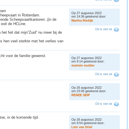
Bram
Op 27 augustus 2022
cheepvaart in Rotterdam.
om 14:36 getekend door:
lende Scheepvaartkantoren ,(in de
M
a
r
t
h
a
R
i
e
d
i
j
k
 ooit de HCLine.
Dit is niet ok
het feit dat mijn”Zuid” nu meer bij de
 hen veel sterkte met het verlies van
cht voor de familie gewenst.
Op 27 augustus 2022
om 9:14 getekend door:
m
a
r
t
e
i
n
m
u
l
d
e
r
Dit is niet ok
Op 26 augustus 2022
om 23:45 getekend door:
R
E
N
E
E
S
E
I
P
Dit is niet ok
oe, in de komende tijd.
Op 26 augustus 2022
om 9:54 getekend door:
L
i
e
n
v
a
n
D
r
i
e
l