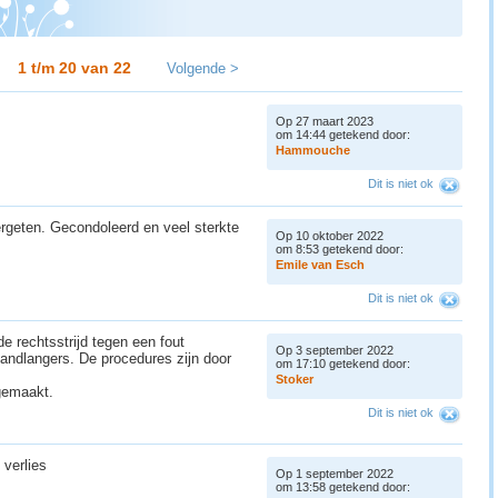
1 t/m 20 van
22
Volgende >
Op 27 maart 2023
om 14:44 getekend door:
H
a
m
m
o
u
c
h
e
Dit is niet ok
ergeten. Gecondoleerd en veel sterkte
Op 10 oktober 2022
om 8:53 getekend door:
E
m
i
l
e
v
a
n
E
s
c
h
Dit is niet ok
e rechtsstrijd tegen een fout
Op 3 september 2022
andlangers. De procedures zijn door
om 17:10 getekend door:
S
t
o
k
e
r
gemaakt.
Dit is niet ok
 verlies
Op 1 september 2022
om 13:58 getekend door: