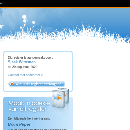
act
ven
er
Dit register is aangemaakt door:
Sjaak Witteman
op 20 augustus 2022
Contact met beheerder >
Een blijvende herinnering aan:
Bram Peper