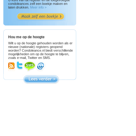
U kunt van dit register en de toegevoegde
condoleances zelf een boekje maken en
laten drukken.
Meer info >
Hou me op de hoogte
Wilt u op de hoogte gehouden worden als er
nieuwe (nationale) registers geopend
worden? Condoleance.nl biedt verschillende
mogelijkheden om op de hoogte te blijven,
zoals e-mail, Twitter en SMS.