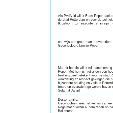
Als PvdA lid wil ik Bram Peper danke
de stad Rotterdam en voor de politiek
Ik geloof in zijn integriteit en in zijn 
een wijs een groot man is overleden.
Gecondoleerd familie Peper
Met dit bericht wil ik mijn deelnemin
Peper. Met hem is niet alleen een he
heel erg veel betekent voor de stad R
waardering en respect gekregen die hi
bijzondere houding en visie is Rotterd
trotse en evenwichtige wereld-haven
Selamat Jalan!
Beste familie,
Gecondoleerd met het verlies van ee
Regelmatig kwam ik hem tegen op party
Ballentent.