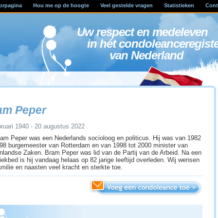
orpagina
Hou me op de hoogte
Veel gestelde vragen
Statistieken
Cont
Uw respect en medele
in hét condoleanceregist
van Nederland
am Peper
bruari 1940 - 20 augustus 2022
am Peper was een Nederlands socioloog en politicus. Hij was van 1982
998 burgemeester van Rotterdam en van 1998 tot 2000 minister van
nlandse Zaken. Bram Peper was lid van de Partij van de Arbeid. Na een
ziekbed is hij vandaag helaas op 82 jarige leeftijd overleden. Wij wensen
amilie en naasten veel kracht en sterkte toe.