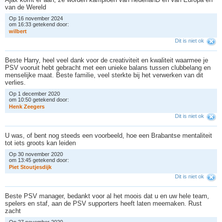
van de Wereld
Op 16 november 2024
om 16:33 getekend door:
w
i
l
b
e
r
t
Dit is niet ok
Beste Harry, heel veel dank voor de creativiteit en kwaliteit waarmee je
PSV vooruit hebt gebracht met een unieke balans tussen clubbelang en
menselijke maat. Beste familie, veel sterkte bij het verwerken van dit
verlies.
Op 1 december 2020
om 10:50 getekend door:
H
e
n
k
Z
e
e
g
e
r
s
Dit is niet ok
U was, of bent nog steeds een voorbeeld, hoe een Brabantse mentaliteit
tot iets groots kan leiden
Op 30 november 2020
om 13:45 getekend door:
P
i
e
t
S
t
o
u
t
j
e
s
d
i
j
k
Dit is niet ok
Beste PSV manager, bedankt voor al het moois dat u en uw hele team,
spelers en staf, aan de PSV supporters heeft laten meemaken. Rust
zacht