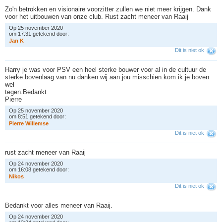
Zo'n betrokken en visionaire voorzitter zullen we niet meer krijgen. Dank
voor het uitbouwen van onze club. Rust zacht meneer van Raaij
Op 25 november 2020
om 17:31 getekend door:
J
a
n
K
Dit is niet ok
Harry je was voor PSV een heel sterke bouwer voor al in de cultuur de
sterke bovenlaag van nu danken wij aan jou misschien kom ik je boven
wel
tegen.Bedankt
Pierre
Op 25 november 2020
om 8:51 getekend door:
P
i
e
r
r
e
W
i
l
l
e
m
s
e
Dit is niet ok
rust zacht meneer van Raaij
Op 24 november 2020
om 16:08 getekend door:
N
i
k
o
s
Dit is niet ok
Bedankt voor alles meneer van Raaij.
Op 24 november 2020