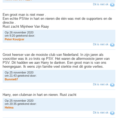
Dit is niet ok
Een groot man is niet meer .
Een echte PSVer in hart en nieren die één was met de supporters en de
directie .
Rust zacht Mijnheer Van Raay
Op 26 november 2020
om 9:20 getekend door:
P
e
t
e
r
K
o
u
i
j
z
e
r
Dit is niet ok
Groot heerser van de mooiste club van Nederland. In zijn jaren als
voorzitter was ik zo trots op PSV. Het waren de allermooiste jaren van
PSV. Dit hadden we aan Harry te danken. Een groot man is van ons
heengegaan. Ik wens zijn familie veel sterkte met dit grote verlies.
Op 25 november 2020
om 21:43 getekend door:
B
u
n
n
i
e
6
7
Dit is niet ok
Harry, een clubman in hart en nieren. Rust zacht
Op 25 november 2020
om 20:35 getekend door:
H
e
l
m
a
Dit is niet ok