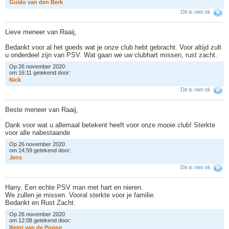
G
u
i
d
o
v
a
n
d
e
n
B
e
r
k
Dit is niet ok
Lieve meneer van Raaij,
Bedankt voor al het goeds wat je onze club hebt gebracht. Voor altijd zult
u onderdeel zijn van PSV. Wat gaan we uw clubhart missen, rust zacht.
Op 26 november 2020
om 16:11 getekend door:
N
i
c
k
Dit is niet ok
Beste meneer van Raaij,
Dank voor wat u allemaal betekent heeft voor onze mooie club! Sterkte
voor alle nabestaande
Op 26 november 2020
om 14:59 getekend door:
J
e
n
s
Dit is niet ok
Harry, Een echte PSV man met hart en nieren.
We zullen je missen. Vooral sterkte voor je familie.
Bedankt en Rust Zacht.
Op 26 november 2020
om 12:08 getekend door:
R
e
i
n
t
v
a
n
d
e
P
o
p
p
e