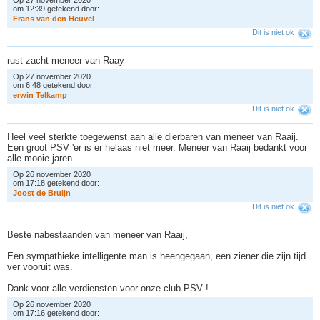
Op 27 november 2020
om 12:39 getekend door:
F
r
a
n
s
v
a
n
d
e
n
H
e
u
v
e
l
Dit is niet ok
rust zacht meneer van Raay
Op 27 november 2020
om 6:48 getekend door:
e
r
w
i
n
T
e
l
k
a
m
p
Dit is niet ok
Heel veel sterkte toegewenst aan alle dierbaren van meneer van Raaij.
Een groot PSV 'er is er helaas niet meer. Meneer van Raaij bedankt voor
alle mooie jaren.
Op 26 november 2020
om 17:18 getekend door:
J
o
o
s
t
d
e
B
r
u
i
j
n
Dit is niet ok
Beste nabestaanden van meneer van Raaij,
Een sympathieke intelligente man is heengegaan, een ziener die zijn tijd
ver vooruit was.
Dank voor alle verdiensten voor onze club PSV !
Op 26 november 2020
om 17:16 getekend door: