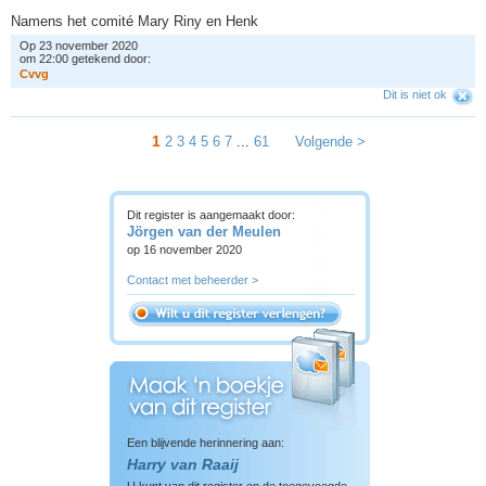
Namens het comité Mary Riny en Henk
Op 23 november 2020
om 22:00 getekend door:
C
v
v
g
Dit is niet ok
1
2
3
4
5
6
7
...
61
Volgende >
Dit register is aangemaakt door:
Jörgen van der Meulen
op 16 november 2020
Contact met beheerder >
Een blijvende herinnering aan:
Harry van Raaij