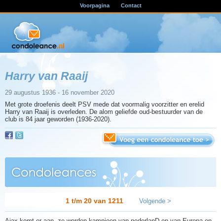
Voorpagina
Contact
Harry van Raaij
29 augustus 1936 - 16 november 2020
Met grote droefenis deelt PSV mede dat voormalig voorzitter en erelid
Harry van Raaij is overleden. De alom geliefde oud-bestuurder van de
club is 84 jaar geworden (1936-2020).
1 t/m 20 van
1211
Volgende >
Ajax komt er aan, ze worden kampioen van nederlanD en van Europa en