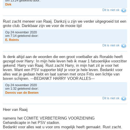
om 13:24 getekend door:
D
i
r
k
Dit is niet ok
Rust zacht meneer van Raaij. Dankzij u zijn we verder uitgegroeid tot een
grote club. Dankbaar zijn we voor de mooie tijd
Op 24 november 2020
om 7:14 getekend door:
E
.
R
e
i
n
t
s
Dit is niet ok
Ik denk altijd aan de woorden die een groot voetballer als Ronaldo heeft
gezegd over Harry: In mijn hele leven heb ik maar 1 fatsoenlijke voorzitter
gekend: Harry van Raaij. Rust zacht Harry, in mijn hart zit je voor het
leven. Want een PSV supporter blijf je voor je hele leven. Bedankt voor
alles wat je gedaan hebt en laat samen met onze Frits een lichtje van
boven schijnen. ---BEDANKT HARRY VOOR ALLES---
Op 24 november 2020
om 1:32 getekend door:
D
e
n
n
i
s
v
a
n
d
e
B
e
e
t
e
n
Dit is niet ok
Heer van Raaij
namens het COMITE VERBETERING VOORZIENING
Gehandicapte in het PSV stadion.
Bedankt voor alles wat u voor ons mogelijk heeft gemaakt. Rust zacht.