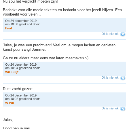
Nu zou het verplicht moeten zijn!
Bedankt voor alle mooie teksten en bedankt voor het jezelf blijven. Een
voorbeeld voor velen...
Op 24 december 2019
om 10:38 getekend door:
F
r
e
d
Dit is niet ok
Jules, je was een prachtvent! Veel om je mogen lachen en genieten,
kunst puur sang! Jammer...
Ga ze nu elders maar eens wat laten meemaken :-)
Op 24 december 2019
om 10:04 getekend door:
W
i
l
L
u
i
i
j
f
Dit is niet ok
Rust zacht gozert
Op 24 december 2019
om 10:02 getekend door:
W
P
u
l
Dit is niet ok
Jules,
Dood ben je pas