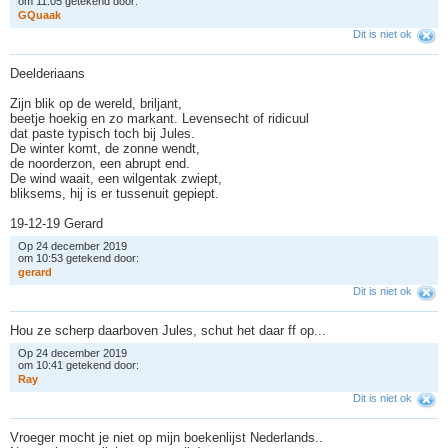
om 11:05 getekend door:
G
Q
u
a
a
k
Dit is niet ok
Deelderiaans
Zijn blik op de wereld, briljant,
beetje hoekig en zo markant. Levensecht of ridicuul
dat paste typisch toch bij Jules.
De winter komt, de zonne wendt,
de noorderzon, een abrupt end.
De wind waait, een wilgentak zwiept,
bliksems, hij is er tussenuit gepiept.
19-12-19 Gerard
Op 24 december 2019
om 10:53 getekend door:
g
e
r
a
r
d
Dit is niet ok
Hou ze scherp daarboven Jules, schut het daar ff op...
Op 24 december 2019
om 10:41 getekend door:
R
a
y
Dit is niet ok
Vroeger mocht je niet op mijn boekenlijst Nederlands..