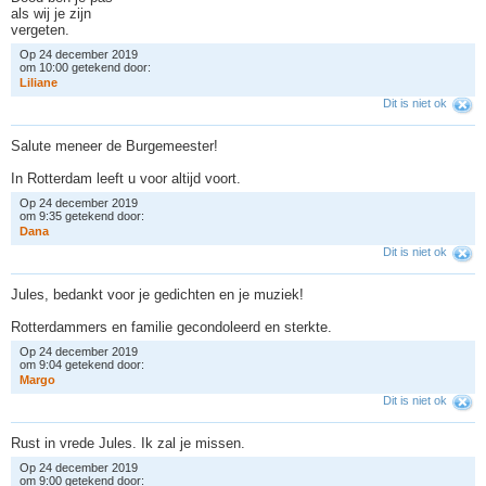
als wij je zijn
vergeten.
Op 24 december 2019
om 10:00 getekend door:
L
i
l
i
a
n
e
Dit is niet ok
Salute meneer de Burgemeester!
In Rotterdam leeft u voor altijd voort.
Op 24 december 2019
om 9:35 getekend door:
D
a
n
a
Dit is niet ok
Jules, bedankt voor je gedichten en je muziek!
Rotterdammers en familie gecondoleerd en sterkte.
Op 24 december 2019
om 9:04 getekend door:
M
a
r
g
o
Dit is niet ok
Rust in vrede Jules. Ik zal je missen.
Op 24 december 2019
om 9:00 getekend door: