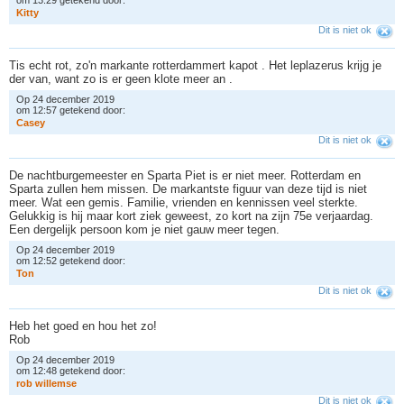
K
i
t
t
y
Dit is niet ok
Tis echt rot, zo'n markante rotterdammert kapot . Het leplazerus krijg je
der van, want zo is er geen klote meer an .
Op 24 december 2019
om 12:57 getekend door:
C
a
s
e
y
Dit is niet ok
De nachtburgemeester en Sparta Piet is er niet meer. Rotterdam en
Sparta zullen hem missen. De markantste figuur van deze tijd is niet
meer. Wat een gemis. Familie, vrienden en kennissen veel sterkte.
Gelukkig is hij maar kort ziek geweest, zo kort na zijn 75e verjaardag.
Een dergelijk persoon kom je niet gauw meer tegen.
Op 24 december 2019
om 12:52 getekend door:
T
o
n
Dit is niet ok
Heb het goed en hou het zo!
Rob
Op 24 december 2019
om 12:48 getekend door:
r
o
b
w
i
l
l
e
m
s
e
Dit is niet ok