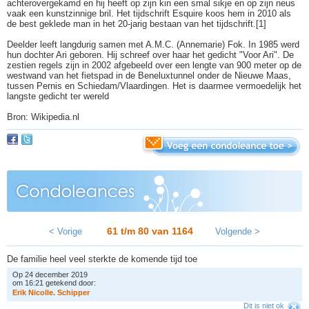
achterovergekamd en hij heeft op zijn kin een smal sikje en op zijn neus
vaak een kunstzinnige bril. Het tijdschrift Esquire koos hem in 2010 als
de best geklede man in het 20-jarig bestaan van het tijdschrift.[1]
Deelder leeft langdurig samen met A.M.C. (Annemarie) Fok. In 1985 werd
hun dochter Ari geboren. Hij schreef over haar het gedicht "Voor Ari". De
zestien regels zijn in 2002 afgebeeld over een lengte van 900 meter op de
westwand van het fietspad in de Beneluxtunnel onder de Nieuwe Maas,
tussen Pernis en Schiedam/Vlaardingen. Het is daarmee vermoedelijk het
langste gedicht ter wereld
Bron: Wikipedia.nl
61 t/m 80 van
1164
< Vorige
Volgende >
De familie heel veel sterkte de komende tijd toe
Op 24 december 2019
om 16:21 getekend door:
E
r
i
k
N
i
c
o
l
l
e
.
S
c
h
i
p
p
e
r
Dit is niet ok