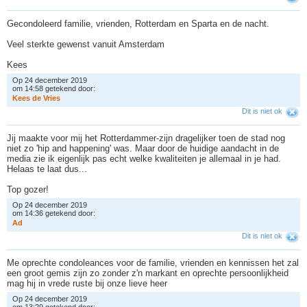
Gecondoleerd familie, vrienden, Rotterdam en Sparta en de nacht.
Veel sterkte gewenst vanuit Amsterdam
Kees
Op 24 december 2019
om 14:58 getekend door:
K
e
e
s
d
e
V
r
i
e
s
Dit is niet ok
Jij maakte voor mij het Rotterdammer-zijn dragelijker toen de stad nog
niet zo 'hip and happening' was. Maar door de huidige aandacht in de
media zie ik eigenlijk pas echt welke kwaliteiten je allemaal in je had.
Helaas te laat dus...
Top gozer!
Op 24 december 2019
om 14:36 getekend door:
A
d
Dit is niet ok
Me oprechte condoleances voor de familie, vrienden en kennissen het zal
een groot gemis zijn zo zonder z'n markant en oprechte persoonlijkheid
mag hij in vrede ruste bij onze lieve heer
Op 24 december 2019
om 13:29 getekend door: