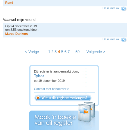
R
e
n
é
Dit is niet ok
Vaarwel mijn vriend.
Op 24 december 2019
om 8:53 getekend door:
M
a
r
c
o
D
a
n
k
e
r
s
Dit is niet ok
4
< Vorige
1
2
3
5
6
7
...
59
Volgende >
Dit register is aangemaakt door:
Tybor
op 19 december 2019
Contact met beheerder >