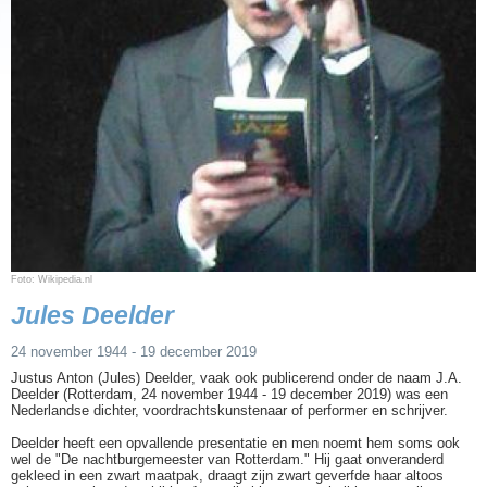
Foto: Wikipedia.nl
Jules Deelder
24 november 1944 - 19 december 2019
Justus Anton (Jules) Deelder, vaak ook publicerend onder de naam J.A.
Deelder (Rotterdam, 24 november 1944 - 19 december 2019) was een
Nederlandse dichter, voordrachtskunstenaar of performer en schrijver.
Deelder heeft een opvallende presentatie en men noemt hem soms ook
wel de "De nachtburgemeester van Rotterdam." Hij gaat onveranderd
gekleed in een zwart maatpak, draagt zijn zwart geverfde haar altoos