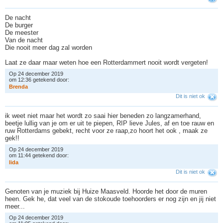
De nacht
De burger
De meester
Van de nacht
Die nooit meer dag zal worden
Laat ze daar maar weten hoe een Rotterdammert nooit wordt vergeten!
Op 24 december 2019
om 12:36 getekend door:
B
r
e
n
d
a
Dit is niet ok
ik weet niet maar het wordt zo saai hier beneden zo langzamerhand,
beetje lullig van je om er uit te piepen, RIP lieve Jules, af en toe rauw en
ruw Rotterdams gebekt, recht voor ze raap,zo hoort het ook , maak ze
gek!!
Op 24 december 2019
om 11:44 getekend door:
l
i
d
a
Dit is niet ok
Genoten van je muziek bij Huize Maasveld. Hoorde het door de muren
heen. Gek he, dat veel van de stokoude toehoorders er nog zijn en jij niet
meer...
Op 24 december 2019