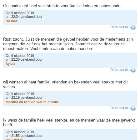
Gecondoleerd heel veel sterkte voor familie leden en nabestande.
Op 9 oktober 2019
om 22:34 getekend door:
R
o
s
i
d
a
Dit is niet ok
Rust zacht. Juist de mensen die gevoel hebben voor de medemens zijn
degenen die zelf ook het meeste lijden. Jammer dat ze deze keuze
moest maken. Veel sterkte aan de nabestaanden.
Op 9 oktober 2019
om 22:20 getekend door:
S
y
l
v
i
a
Dit is niet ok
wij wensen al haar familie. vrienden en bekenden veel sterkte met dit
verlies
Op 9 oktober 2019
om 22:19 getekend door:
m
a
r
t
i
n
a
e
n
r
o
l
f
v
/
d
w
a
l
-
i
n
'
t
h
o
u
t
Dit is niet ok
Ik wens de familie heel veel sterkte, en de mensen waar ze mee gewerkt
heeft.
Op 9 oktober 2019
om 21:53 getekend door: