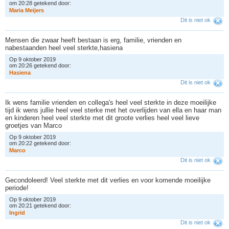
om 20:28 getekend door:
M
a
r
i
a
M
e
i
j
e
r
s
Dit is niet ok
Mensen die zwaar heeft bestaan is erg, familie, vrienden en
nabestaanden heel veel sterkte,hasiena
Op 9 oktober 2019
om 20:26 getekend door:
H
a
s
i
e
n
a
Dit is niet ok
Ik wens familie vrienden en collega's heel veel sterkte in deze moeilijke
tijd ik wens jullie heel veel sterke met het overlijden van ella en haar man
en kinderen heel veel sterkte met dit groote verlies heel veel lieve
groetjes van Marco
Op 9 oktober 2019
om 20:22 getekend door:
M
a
r
c
o
Dit is niet ok
Gecondoleerd! Veel sterkte met dit verlies en voor komende moeilijke
periode!
Op 9 oktober 2019
om 20:21 getekend door:
I
n
g
r
i
d
Dit is niet ok