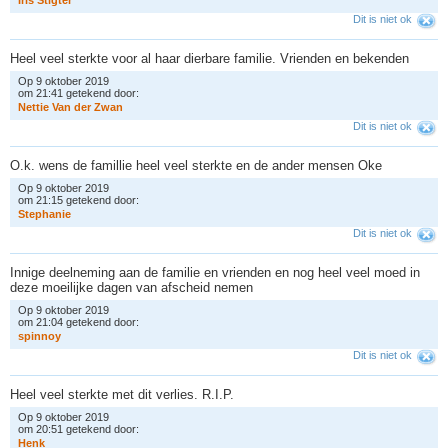
I
r
i
s
S
t
i
g
t
e
r
Dit is niet ok
Heel veel sterkte voor al haar dierbare familie. Vrienden en bekenden
Op 9 oktober 2019
om 21:41 getekend door:
N
e
t
t
i
e
V
a
n
d
e
r
Z
w
a
n
Dit is niet ok
O.k. wens de famillie heel veel sterkte en de ander mensen Oke
Op 9 oktober 2019
om 21:15 getekend door:
S
t
e
p
h
a
n
i
e
Dit is niet ok
Innige deelneming aan de familie en vrienden en nog heel veel moed in
deze moeilijke dagen van afscheid nemen
Op 9 oktober 2019
om 21:04 getekend door:
s
p
i
n
n
o
y
Dit is niet ok
Heel veel sterkte met dit verlies. R.I.P.
Op 9 oktober 2019
om 20:51 getekend door:
H
e
n
k