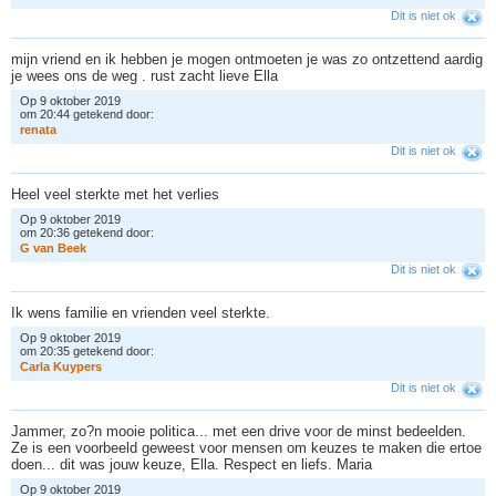
Dit is niet ok
mijn vriend en ik hebben je mogen ontmoeten je was zo ontzettend aardig
je wees ons de weg . rust zacht lieve Ella
Op 9 oktober 2019
om 20:44 getekend door:
r
e
n
a
t
a
Dit is niet ok
Heel veel sterkte met het verlies
Op 9 oktober 2019
om 20:36 getekend door:
G
v
a
n
B
e
e
k
Dit is niet ok
Ik wens familie en vrienden veel sterkte.
Op 9 oktober 2019
om 20:35 getekend door:
C
a
r
l
a
K
u
y
p
e
r
s
Dit is niet ok
Jammer, zo?n mooie politica... met een drive voor de minst bedeelden.
Ze is een voorbeeld geweest voor mensen om keuzes te maken die ertoe
doen... dit was jouw keuze, Ella. Respect en liefs. Maria
Op 9 oktober 2019