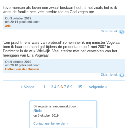
lieve mensen als leven een zwaar bestaan heeft is het zoals het is ik
wens de familie heel veel sterkte toe en God zegen toe
Op 9 oktober 2019
om 20:14 getekend door:
a
r
i
e
Dit is niet ok
'Een prachtmens wars van protocol',zo herinner ik mij minister Vogelaar
toen ik haar een hand gaf tijdens de presentatie op 1 mei 2007 in
Dordrecht in de wijk Wielwijk. Veel sterkte met het verwerken van het
heengaan van Ella Vogelaar.
Op 9 oktober 2019
om 20:10 getekend door:
E
s
t
h
e
r
v
a
n
d
e
r
D
u
s
s
e
n
Dit is niet ok
6
< Vorige
1
...
3
4
5
7
8
9
...
35
Volgende >
Dit register is aangemaakt door:
Niels
op 8 oktober 2019
Contact met beheerder >