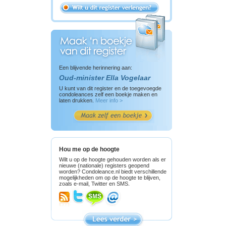
Een blijvende herinnering aan:
Oud-minister Ella Vogelaar
U kunt van dit register en de toegevoegde
condoleances zelf een boekje maken en
laten drukken.
Meer info >
Hou me op de hoogte
Wilt u op de hoogte gehouden worden als er
nieuwe (nationale) registers geopend
worden? Condoleance.nl biedt verschillende
mogelijkheden om op de hoogte te blijven,
zoals e-mail, Twitter en SMS.