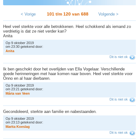
101 t/m 120 van
688
< Vorige
Volgende >
Heel veel sterkte voor alle betrokkenen. Heel schokkend als iemand zo
verdrietig is dat ze niet verder kan?
Anita
Op 9 oktober 2019
om 23:30 getekend door:
A
n
i
t
a
Dit is niet ok
Ik ben geschokt door het overlijden van Ella Vogelaar. Verschillende
goede herinneringen met haar komen naar boven. Heel veel sterkte voor
Onno en al haar dierbaren.
Op 9 oktober 2019
om 23:21 getekend door:
M
á
r
i
a
v
a
n
V
e
e
n
Dit is niet ok
Gecondoleerd, sterkte aan familie en nabestaanden.
Op 9 oktober 2019
om 23:13 getekend door:
M
a
r
i
t
a
K
o
e
s
l
a
g
Dit is niet ok