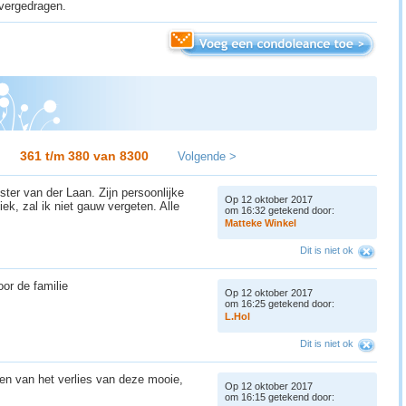
vergedragen.
361 t/m 380 van
8300
Volgende >
ter van der Laan. Zijn persoonlijke
Op 12 oktober 2017
iek, zal ik niet gauw vergeten. Alle
om 16:32 getekend door:
M
a
t
t
e
k
e
W
i
n
k
e
l
Dit is niet ok
oor de familie
Op 12 oktober 2017
om 16:25 getekend door:
L
.
H
o
l
Dit is niet ok
en van het verlies van deze mooie,
Op 12 oktober 2017
om 16:15 getekend door: