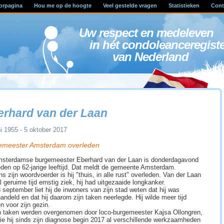
orpagina
Hou me op de hoogte
Veel gestelde vragen
Statistieken
Cont
Uw respect en medele
in hét condoleanceregist
van Nederland
erhard van der Laan
ni 1955 - 5 oktober 2017
emeester Amsterdam overleden
sterdamse burgemeester Eberhard van der Laan is donderdagavond
eden op 62-jarige leeftijd. Dat meldt de gemeente Amsterdam.
s zijn woordvoerder is hij "thuis, in alle rust" overleden. Van der Laan
 geruime tijd ernstig ziek, hij had uitgezaaide longkanker.
 september liet hij de inwoners van zijn stad weten dat hij was
andeld en dat hij daarom zijn taken neerlegde. Hij wilde meer tijd
n voor zijn gezin.
jn taken werden overgenomen door loco-burgemeester Kajsa Ollongren,
ie hij sinds zijn diagnose begin 2017 al verschillende werkzaamheden