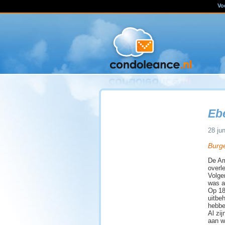
Vo
Eb
28 ju
Burg
De Am
overl
Volgen
was al
Op 18
uitbeh
hebbe
Al zi
aan w