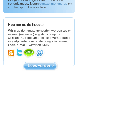
Er zijn voor dit register meer dan 5000
condoleances. Neem
contact met ons op
om
een boekje te laten maken.
Hou me op de hoogte
Wilt u op de hoogte gehouden worden als er
nieuwe (nationale) registers geopend
worden? Condoleance.nl biedt verschillende
mogelijkheden om op de hoogte te blijven,
zoals e-mail, Twitter en SMS.