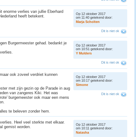
dit enorme verlies van jullie Eberhard
Op 12 oktober 2017
Nederland heeft betekent.
om 11:40 getekend door:
n
M
a
r
j
a
S
c
h
o
l
t
e
n
Dit is niet ok
ogen Burgermeester gehad. bedankt je
Op 12 oktober 2017
om 10:51 getekend door:
verlies.
Y
M
u
l
d
e
r
s
Dit is niet ok
 maar ook zoveel verdriet kunnen
Op 12 oktober 2017
om 10:17 getekend door:
S
i
m
o
n
e
ter met zijn gezin op de Parade in aug
treden van zangeres Kiki. Het was
Dit is niet ok
' grote' burgemeester ook maar een mens
en.
alles te beleven zonder hem.
verlies. Heel veel sterkte met elkaar.
Op 12 oktober 2017
al gemist worden.
om 10:11 getekend door:
N
a
t
a
s
h
a