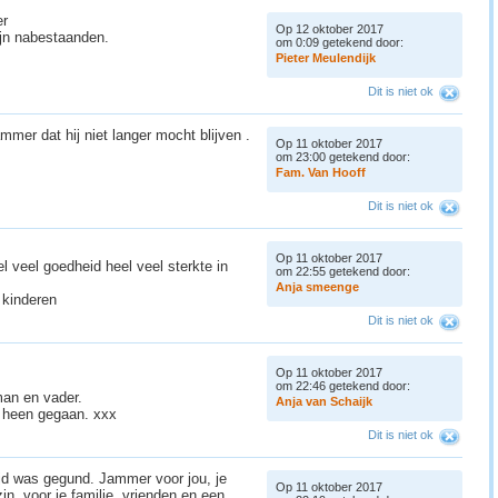
er
Op 12 oktober 2017
ijn nabestaanden.
om 0:09 getekend door:
P
i
e
t
e
r
M
e
u
l
e
n
d
i
j
k
Dit is niet ok
mmer dat hij niet langer mocht blijven .
Op 11 oktober 2017
om 23:00 getekend door:
F
a
m
.
V
a
n
H
o
o
f
f
Dit is niet ok
Op 11 oktober 2017
l veel goedheid heel veel sterkte in
om 22:55 getekend door:
A
n
j
a
s
m
e
e
n
g
e
 kinderen
Dit is niet ok
Op 11 oktober 2017
om 22:46 getekend door:
man en vader.
A
n
j
a
v
a
n
S
c
h
a
i
j
k
s heen gegaan. xxx
Dit is niet ok
ijd was gegund. Jammer voor jou, je
Op 11 oktober 2017
n, voor je familie, vrienden en een