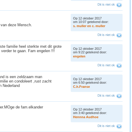
Dit is niet ok
Op 12 oktober 2017
om 10:07 getekend door:
es van deze Mensch.
s
.
m
u
l
l
e
r
e
n
c
.
m
u
l
l
e
r
Dit is niet ok
te familie heel sterkte met dit grote
Op 12 oktober 2017
om verder te gaan. Fam engelen !!!
om 9:22 getekend door:
e
n
g
e
l
e
n
Dit is niet ok
and is een zeldzaam man
Op 12 oktober 2017
milie en condoleert ,rust zacht
om 6:50 getekend door:
n Nederland
C
.
h
.
F
r
a
n
s
e
Dit is niet ok
ader.MOge de fam.elkander
Op 12 oktober 2017
om 3:40 getekend door:
H
e
n
n
n
a
A
u
d
h
o
e
Dit is niet ok