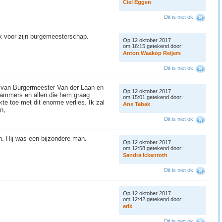
C
i
e
l
E
g
g
e
n
Dit is niet ok
nk voor zijn burgemeesterschap.
Op 12 oktober 2017
om 16:15 getekend door:
A
n
t
o
n
W
a
a
k
o
p
R
e
i
j
e
r
s
Dit is niet ok
n van Burgermeester Van der Laan en
Op 12 oktober 2017
dammers en allen die hem graag
om 15:01 getekend door:
te toe met dit enorme verlies. Ik zal
A
n
s
T
a
b
a
k
n,
Dit is niet ok
n. Hij was een bijzondere man.
Op 12 oktober 2017
om 12:58 getekend door:
S
a
n
d
r
a
I
c
k
e
n
r
o
t
h
Dit is niet ok
Op 12 oktober 2017
om 12:42 getekend door:
e
r
i
k
Dit is niet ok