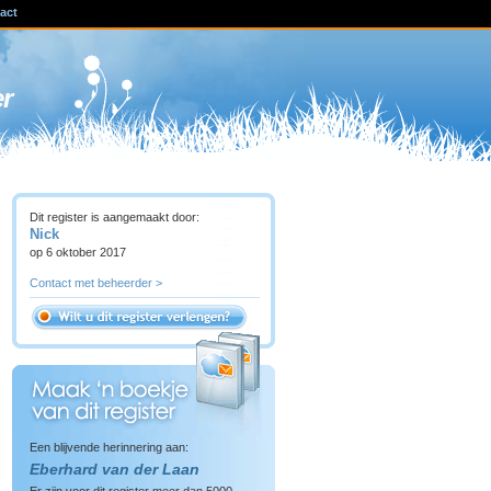
act
ven
er
Dit register is aangemaakt door:
Nick
op 6 oktober 2017
Contact met beheerder >
Een blijvende herinnering aan:
Eberhard van der Laan