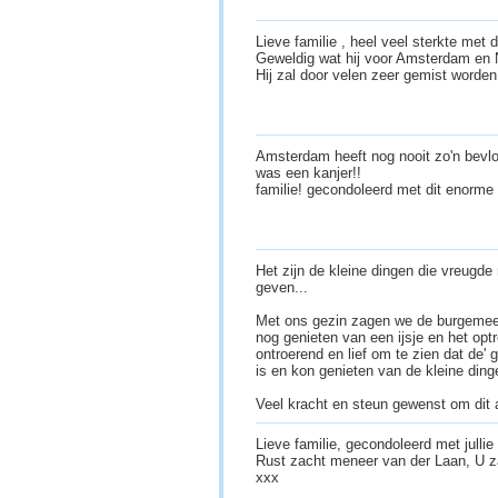
Lieve familie , heel veel sterkte met 
Geweldig wat hij voor Amsterdam en 
Hij zal door velen zeer gemist worde
Amsterdam heeft nog nooit zo'n bevl
was een kanjer!!
familie! gecondoleerd met dit enorme 
Het zijn de kleine dingen die vreugde
geven...
Met ons gezin zagen we de burgemees
nog genieten van een ijsje en het op
ontroerend en lief om te zien dat de
is en kon genieten van de kleine ding
Veel kracht en steun gewenst om dit 
Lieve familie, gecondoleerd met jullie 
Rust zacht meneer van der Laan, U z
xxx