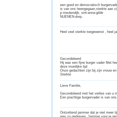
een goed en democratisch burgervad
is van ons heengegaan,sterkte aan z
p.meulendijk, sint-anna-gilde
NUENEN-dorp.
Heel veel sterkte toegewenst , heel ja
Gecondeleerd
Hij was een fijne burger vader Met hee
deze moeilijke tijd
Onze gedachten zijn bij zijn vrouw en
Sterkte
Lieve Familie,
Gecondoleerd met het verlies van u 
Een prachtige burgervader is van on
Ontzettend jammer dat je niet meer t
was zo gedreven. Jammer voor je gezi