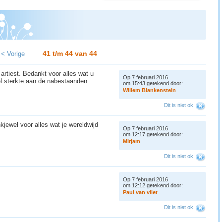
41 t/m 44 van
44
< Vorige
artiest. Bedankt voor alles wat u
Op 7 februari 2016
el sterkte aan de nabestaanden.
om 15:43 getekend door:
W
i
l
l
e
m
B
l
a
n
k
e
n
s
t
e
i
n
Dit is niet ok
kjewel voor alles wat je wereldwijd
Op 7 februari 2016
om 12:17 getekend door:
M
i
r
j
a
m
Dit is niet ok
Op 7 februari 2016
om 12:12 getekend door:
P
a
u
l
v
a
n
v
l
i
e
t
Dit is niet ok