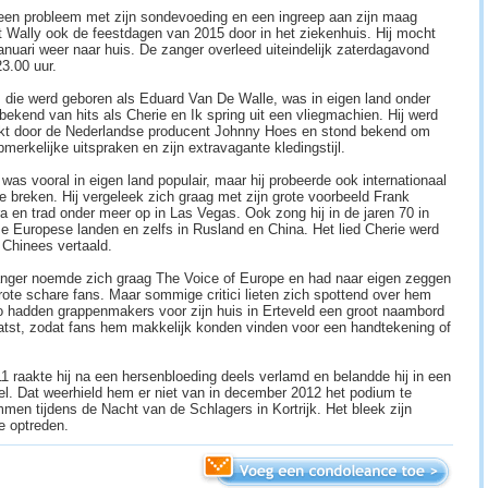
een probleem met zijn sondevoeding en een ingreep aan zijn maag
t Wally ook de feestdagen van 2015 door in het ziekenhuis. Hij mocht
januari weer naar huis. De zanger overleed uiteindelijk zaterdagavond
23.00 uur.
, die werd geboren als Eduard Van De Walle, was in eigen land onder
bekend van hits als Cherie en Ik spring uit een vliegmachien. Hij werd
kt door de Nederlandse producent Johnny Hoes en stond bekend om
pmerkelijke uitspraken en zijn extravagante kledingstijl.
 was vooral in eigen land populair, maar hij probeerde ook internationaal
te breken. Hij vergeleek zich graag met zijn grote voorbeeld Frank
ra en trad onder meer op in Las Vegas. Ook zong hij in de jaren 70 in
se Europese landen en zelfs in Rusland en China. Het lied Cherie werd
t Chinees vertaald.
nger noemde zich graag The Voice of Europe en had naar eigen zeggen
rote schare fans. Maar sommige critici lieten zich spottend over hem
Zo hadden grappenmakers voor zijn huis in Erteveld een groot naambord
atst, zodat fans hem makkelijk konden vinden voor een handtekening of
11 raakte hij na een hersenbloeding deels verlamd en belandde hij in een
oel. Dat weerhield hem er niet van in december 2012 het podium te
mmen tijdens de Nacht van de Schlagers in Kortrijk. Het bleek zijn
te optreden.