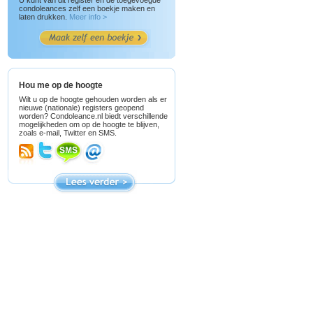
U kunt van dit register en de toegevoegde
condoleances zelf een boekje maken en
laten drukken.
Meer info >
Hou me op de hoogte
Wilt u op de hoogte gehouden worden als er
nieuwe (nationale) registers geopend
worden? Condoleance.nl biedt verschillende
mogelijkheden om op de hoogte te blijven,
zoals e-mail, Twitter en SMS.