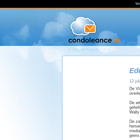
Vo
Ed
12 jul
De Vl
overl
De ar
gelief
Wally
De za
herse
media
grens