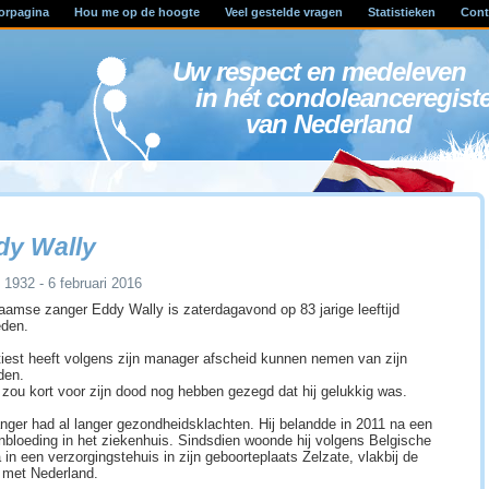
orpagina
Hou me op de hoogte
Veel gestelde vragen
Statistieken
Cont
Uw respect en medele
in hét condoleanceregist
van Nederland
dy Wally
i 1932 - 6 februari 2016
aamse zanger Eddy Wally is zaterdagavond op 83 jarige leeftijd
eden.
tiest heeft volgens zijn manager afscheid kunnen nemen van zijn
den.
 zou kort voor zijn dood nog hebben gezegd dat hij gelukkig was.
nger had al langer gezondheidsklachten. Hij belandde in 2011 na een
nbloeding in het ziekenhuis. Sindsdien woonde hij volgens Belgische
 in een verzorgingstehuis in zijn geboorteplaats Zelzate, vlakbij de
 met Nederland.