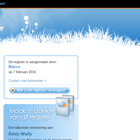
act
ven
er
Dit register is aangemaakt door:
Marco
op 7 februari 2016
Contact met beheerder >
Een blijvende herinnering aan:
Eddy Wally