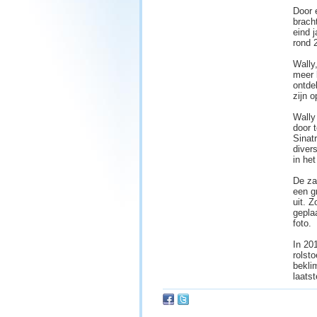
Door 
brach
eind 
rond 
Wally
meer 
ontde
zijn o
Wally
door 
Sinat
diver
in he
De za
een g
uit. 
gepla
foto.
In 20
rolst
bekli
laats