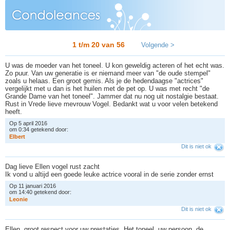
1 t/m 20 van
56
Volgende >
U was de moeder van het toneel. U kon geweldig acteren of het echt was.
Zo puur. Van uw generatie is er niemand meer van "de oude stempel"
zoals u helaas. Een groot gemis. Als je de hedendaagse "actrices"
vergelijkt met u dan is het huilen met de pet op. U was met recht "de
Grande Dame van het toneel". Jammer dat nu nog uit nostalgie bestaat.
Rust in Vrede lieve mevrouw Vogel. Bedankt wat u voor velen betekend
heeft.
Op 5 april 2016
om 0:34 getekend door:
E
l
b
e
r
t
Dit is niet ok
Dag lieve Ellen vogel rust zacht
Ik vond u altijd een goede leuke actrice vooral in de serie zonder ernst
Op 11 januari 2016
om 14:40 getekend door:
L
e
o
n
i
e
Dit is niet ok
Ellen, groot respect voor uw prestaties. Het toneel, uw persoon, de