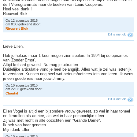
de TV-programma's naar de boeken van Louis Couperus.
Heel veel dank !
Rieuwert Blok
Op 12 augustus 2015
om 0:08 getekend door:
R
i
e
u
w
e
r
t
B
l
o
k
Dit is niet ok
Lieve Ellen,
Heb je helaas maar 1 keer mogen zien spelen. In 1994 bij de opnames
van 'Zonder Ernst'.
Altijd keihard gewerkt. Nu mag je uitrusten.
Duidelijke articulatie vond je heel belangrijk. Alles wat je zei was letterlijk
te verstaan. Kunnen nog heel wat acteurs/actrices iets van leren. Ik wens
je een goede reis naar jouw Jimmy.
Op 10 augustus 2015
om 22:03 getekend door:
C
h
a
n
t
a
l
Dit is niet ok
Ellen Vogel is altijd een bijzondere vrouw geweest, zo wel in haar toneel
en filmrollen als actrice, als wel in haar persoonlijke sfeer.
Zij was met recht in alle opzichten een "Grande Dame".
Ik heb van haar genoten.
Mijn dank Ellen .
Op 10 augustus 2015