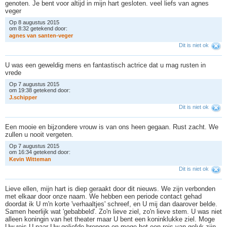
genoten. Je bent voor altijd in mijn hart gesloten. veel liefs van agnes
veger
Op 8 augustus 2015
om 8:32 getekend door:
a
g
n
e
s
v
a
n
s
a
n
t
e
n
-
v
e
g
e
r
Dit is niet ok
U was een geweldig mens en fantastisch actrice dat u mag rusten in
vrede
Op 7 augustus 2015
om 19:38 getekend door:
J
.
s
c
h
i
p
p
e
r
Dit is niet ok
Een mooie en bijzondere vrouw is van ons heen gegaan. Rust zacht. We
zullen u nooit vergeten.
Op 7 augustus 2015
om 16:34 getekend door:
K
e
v
i
n
W
i
t
t
e
m
a
n
Dit is niet ok
Lieve ellen, mijn hart is diep geraakt door dit nieuws. We zijn verbonden
met elkaar door onze naam. We hebben een periode contact gehad
doordat ik U m'n korte 'verhaaltjes' schreef, en U mij dan daarover belde.
Samen heerlijk wat 'gebabbeld'. Zo'n lieve ziel, zo'n lieve stem. U was niet
alleen koningin van het theater maar U bent een koninklukke ziel. Moge
Uw reis U naar Uw geliefde brengen en moge het een reis van geluk zijn.