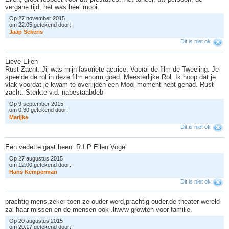
vergane tijd, het was heel mooi.
Op 27 november 2015
om 22:05 getekend door:
J
a
a
p
S
e
k
e
r
i
s
Dit is niet ok
Lieve Ellen
Rust Zacht. Jij was mijn favoriete actrice. Vooral de film de Tweeling. Je
speelde de rol in deze film enorm goed. Meesterlijke Rol. Ik hoop dat je
vlak voordat je kwam te overlijden een Mooi moment hebt gehad. Rust
zacht. Sterkte v.d. nabestaabdeb
Op 9 september 2015
om 0:30 getekend door:
M
a
r
i
j
k
e
Dit is niet ok
Een vedette gaat heen. R.I.P Ellen Vogel
Op 27 augustus 2015
om 12:00 getekend door:
H
a
n
s
K
e
m
p
e
r
m
a
n
Dit is niet ok
prachtig mens,zeker toen ze ouder werd,prachtig ouder.de theater wereld
zal haar missen en de mensen ook .liwvw growten voor familie.
Op 20 augustus 2015
om 20:17 getekend door: