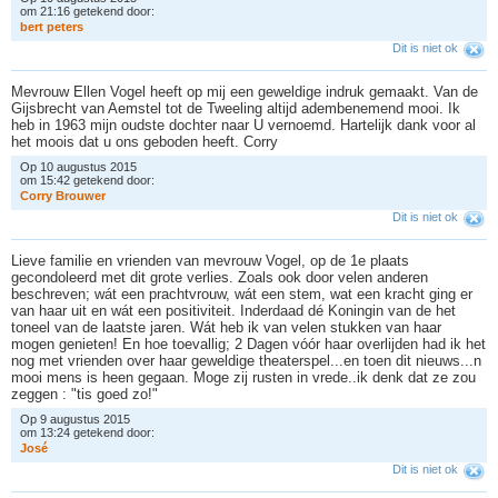
om 21:16 getekend door:
b
e
r
t
p
e
t
e
r
s
Dit is niet ok
Mevrouw Ellen Vogel heeft op mij een geweldige indruk gemaakt. Van de
Gijsbrecht van Aemstel tot de Tweeling altijd adembenemend mooi. Ik
heb in 1963 mijn oudste dochter naar U vernoemd. Hartelijk dank voor al
het moois dat u ons geboden heeft. Corry
Op 10 augustus 2015
om 15:42 getekend door:
C
o
r
r
y
B
r
o
u
w
e
r
Dit is niet ok
Lieve familie en vrienden van mevrouw Vogel, op de 1e plaats
gecondoleerd met dit grote verlies. Zoals ook door velen anderen
beschreven; wát een prachtvrouw, wát een stem, wat een kracht ging er
van haar uit en wát een positiviteit. Inderdaad dé Koningin van de het
toneel van de laatste jaren. Wát heb ik van velen stukken van haar
mogen genieten! En hoe toevallig; 2 Dagen vóór haar overlijden had ik het
nog met vrienden over haar geweldige theaterspel...en toen dit nieuws...n
mooi mens is heen gegaan. Moge zij rusten in vrede..ik denk dat ze zou
zeggen : "tis goed zo!"
Op 9 augustus 2015
om 13:24 getekend door:
J
o
s
é
Dit is niet ok