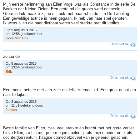
Mijn eerste herinnering aan Ellen Vogel was als Constance in de serie De
Boeken der Kleine Zielen. Een grote rol die groots werd gespeeld.
Grote indruk maakte zij op mij ook met haar rol in de film De Tweeling.
Een geweldige actrice is heen gegaan. Ik heb van haar spel genoten.
Ik wens allen die haar dierbaar waren veel sterkte met dit verlies.
Op 9 augustus 2015
om 12:58 getekend door:
K
e
e
s
M
e
n
s
i
n
k
Dit is niet ok
zo zonde
Op 8 augustus 2015
om 13:54 getekend door:
E
r
i
k
Dit is niet ok
Een mooie actrice met een zeer duidelijk stemgeluid. Een groot genot om
naar te kijken.
Op 8 augustus 2015
om 11:51 getekend door:
J
e
r
o
e
n
Dit is niet ok
Beste familie van Ellen, Heel veel sterkte en kracht met het grote verlies.
Lieve Ellen, zo fijn met je te mogen spelen, jij als mijn moeder en ik als
dochter{kersentuin, haagse comedie}zoveel van je geleerd, gelachen,