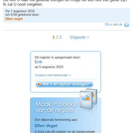
Ik zal U nooit vergeten.
Op 7 augustus 2015
om 8:58 getekend door:
E
l
l
e
n
v
o
g
e
l
Dit is niet ok
1
2
3
Volgende >
Dit register is aangemaakt door:
Erik
op 5 augustus 2015
Contact met beheerder >
Een blijvende herinnering aan:
Ellen Vogel
U kunt van dit register en de toegevoegde