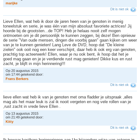
m
a
r
i
j
k
e
Dit is niet ok
Lieve Ellen, wat heb ik door de jaren heen van je genoten in menig
toneelstuk en serie, je was één van mijn absoluut favoriete actrices! Jij
hoorde bij de grootsten...de TOP! Heb je helaas nooit zelf mogen
ontmoeten om je dit persoonlijk te kunnen zeggen, bij deze! Ben opnieuw
de serie "Van oude mensen, dingen die voorbij gaan" gaan kijken om weer
van je te kunnen genieten! Lang Leve de DVD, hoop dat "De kleine
zielen" ook ooit nog een keer verschijnt, daar heb ik ook erg van genoten,
prachtig top acteerwerk! Ellen, waar je nu ook bent, ik hoop dat het je
goed mag gaan en je je verdiende rust mag genieten! Dikke kus en rust
zacht, je blijft in mijn herinnering!!!
Op 20 augustus 2015
om 17:44 getekend door:
F
r
a
n
s
B
e
r
k
e
r
s
Dit is niet ok
lieve ellen wat heb ik van je genoten met oma fladder je uitspraak ,alles
mag als het maar leuk is zal ik nooit vergeten en nog vele rollen van je
,rust zacht in vrede lieve Ellen .
Op 13 augustus 2015
om 21:49 getekend door:
K
i
t
t
y
Dit is niet ok
Ik bewaar kostbare herinneringen aan Uw bijzondere wijze van acteren in