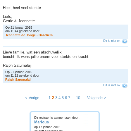
Heel, heel veel sterkte.
Liefs,
Gerrie & Jeannette
Op 21 januari 2015
om 11:44 getekend door:
J
e
a
n
n
e
t
t
e
d
e
J
o
n
g
e
-
B
a
s
e
l
i
e
r
s
Dit is niet ok
Lieve familie, wat een afschuwelijk
bericht. Ik wens jullie enorm veel sterkte en kracht.
Ralph Satumalaij
Op 21 januari 2015
om 11:12 getekend door:
R
a
l
p
h
S
a
t
u
m
a
l
a
i
j
Dit is niet ok
2
< Vorige
1
3
4
5
6
7
...
10
Volgende >
Dit register is aangemaakt door:
Marlous
op 17 januari 2015
en blijft zichtbaar tot: