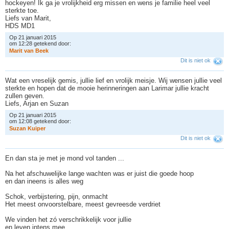
hockeyen! Ik ga je vrolijkheid erg missen en wens je familie heel veel
sterkte toe.
Liefs van Marit,
HDS MD1
Op 21 januari 2015
om 12:28 getekend door:
M
a
r
i
t
v
a
n
B
e
e
k
Dit is niet ok
Wat een vreselijk gemis, jullie lief en vrolijk meisje. Wij wensen jullie veel
sterkte en hopen dat de mooie herinneringen aan Larimar jullie kracht
zullen geven.
Liefs, Arjan en Suzan
Op 21 januari 2015
om 12:08 getekend door:
S
u
z
a
n
K
u
i
p
e
r
Dit is niet ok
En dan sta je met je mond vol tanden ...
Na het afschuwelijke lange wachten was er juist die goede hoop
en dan ineens is alles weg
Schok, verbijstering, pijn, onmacht
Het meest onvoorstelbare, meest gevreesde verdriet
We vinden het zó verschrikkelijk voor jullie
en leven intens mee