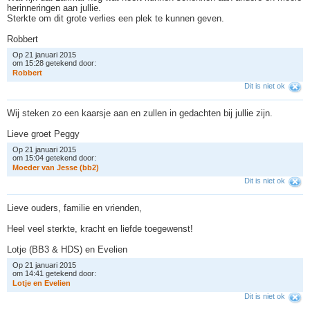
herinneringen aan jullie.
Sterkte om dit grote verlies een plek te kunnen geven.
Robbert
Op 21 januari 2015
om 15:28 getekend door:
R
o
b
b
e
r
t
Dit is niet ok
Wij steken zo een kaarsje aan en zullen in gedachten bij jullie zijn.
Lieve groet Peggy
Op 21 januari 2015
om 15:04 getekend door:
M
o
e
d
e
r
v
a
n
J
e
s
s
e
(
b
b
2
)
Dit is niet ok
Lieve ouders, familie en vrienden,
Heel veel sterkte, kracht en liefde toegewenst!
Lotje (BB3 & HDS) en Evelien
Op 21 januari 2015
om 14:41 getekend door:
L
o
t
j
e
e
n
E
v
e
l
i
e
n
Dit is niet ok