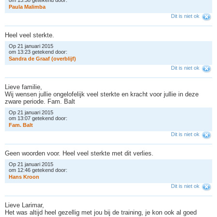
P
a
u
l
a
M
a
l
i
m
b
a
Dit is niet ok
Heel veel sterkte.
Op 21 januari 2015
om 13:23 getekend door:
S
a
n
d
r
a
d
e
G
r
a
a
f
(
o
v
e
r
b
l
i
j
f
)
Dit is niet ok
Lieve familie,
Wij wensen jullie ongelofelijk veel sterkte en kracht voor jullie in deze
zware periode. Fam. Balt
Op 21 januari 2015
om 13:07 getekend door:
F
a
m
.
B
a
l
t
Dit is niet ok
Geen woorden voor. Heel veel sterkte met dit verlies.
Op 21 januari 2015
om 12:46 getekend door:
H
a
n
s
K
r
o
o
n
Dit is niet ok
Lieve Larimar,
Het was altijd heel gezellig met jou bij de training, je kon ook al goed