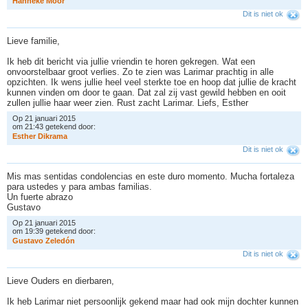
H
a
n
n
e
k
e
M
o
o
r
Dit is niet ok
Lieve familie,
Ik heb dit bericht via jullie vriendin te horen gekregen. Wat een
onvoorstelbaar groot verlies. Zo te zien was Larimar prachtig in alle
opzichten. Ik wens jullie heel veel sterkte toe en hoop dat jullie de kracht
kunnen vinden om door te gaan. Dat zal zij vast gewild hebben en ooit
zullen jullie haar weer zien. Rust zacht Larimar. Liefs, Esther
Op 21 januari 2015
om 21:43 getekend door:
E
s
t
h
e
r
D
i
k
r
a
m
a
Dit is niet ok
Mis mas sentidas condolencias en este duro momento. Mucha fortaleza
para ustedes y para ambas familias.
Un fuerte abrazo
Gustavo
Op 21 januari 2015
om 19:39 getekend door:
G
u
s
t
a
v
o
Z
e
l
e
d
ó
n
Dit is niet ok
Lieve Ouders en dierbaren,
Ik heb Larimar niet persoonlijk gekend maar had ook mijn dochter kunnen