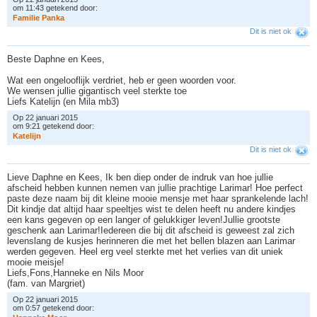
om 11:43 getekend door:
F
a
m
i
l
i
e
P
a
n
k
a
Dit is niet ok
Beste Daphne en Kees,
Wat een ongelooflijk verdriet, heb er geen woorden voor.
We wensen jullie gigantisch veel sterkte toe
Liefs Katelijn (en Mila mb3)
Op 22 januari 2015
om 9:21 getekend door:
K
a
t
e
l
i
j
n
Dit is niet ok
Lieve Daphne en Kees, Ik ben diep onder de indruk van hoe jullie
afscheid hebben kunnen nemen van jullie prachtige Larimar! Hoe perfect
paste deze naam bij dit kleine mooie mensje met haar sprankelende lach!
Dit kindje dat altijd haar speeltjes wist te delen heeft nu andere kindjes
een kans gegeven op een langer of gelukkiger leven!Jullie grootste
geschenk aan Larimar!Iedereen die bij dit afscheid is geweest zal zich
levenslang de kusjes herinneren die met het bellen blazen aan Larimar
werden gegeven. Heel erg veel sterkte met het verlies van dit uniek
mooie meisje!
Liefs,Fons,Hanneke en Nils Moor
(fam. van Margriet)
Op 22 januari 2015
om 0:57 getekend door: