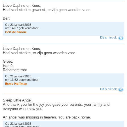
Lieve Daphne en Kees,
Heel veel sterkte gewenst, er zijn geen woorden voor.
Bert
Op 21 januari 2015
om 14:07 getekend door:
B
e
r
t
d
e
K
r
o
o
n
Dit is niet ok
Lieve Daphne en Kees,
Heel veel sterkte, er zijn geen woorden voor.
Groet,
Esmé
Rabarberstraat
Op 21 januari 2015
om 13:52 getekend door:
E
s
m
e
H
o
f
f
m
a
n
Dit is niet ok
Sleep Little Angel,
And thank you for the joy you gave your parents, your family and
everyone who knew you.
An angel was missing in heaven. You are back home.
Op 21 januari 2015
om 13:38 getekend door: