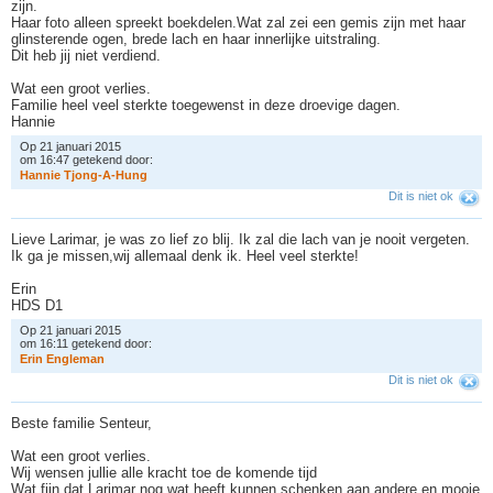
zijn.
Haar foto alleen spreekt boekdelen.Wat zal zei een gemis zijn met haar
glinsterende ogen, brede lach en haar innerlijke uitstraling.
Dit heb jij niet verdiend.
Wat een groot verlies.
Familie heel veel sterkte toegewenst in deze droevige dagen.
Hannie
Op 21 januari 2015
om 16:47 getekend door:
H
a
n
n
i
e
T
j
o
n
g
-
A
-
H
u
n
g
Dit is niet ok
Lieve Larimar, je was zo lief zo blij. Ik zal die lach van je nooit vergeten.
Ik ga je missen,wij allemaal denk ik. Heel veel sterkte!
Erin
HDS D1
Op 21 januari 2015
om 16:11 getekend door:
E
r
i
n
E
n
g
l
e
m
a
n
Dit is niet ok
Beste familie Senteur,
Wat een groot verlies.
Wij wensen jullie alle kracht toe de komende tijd
Wat fijn dat Larimar nog wat heeft kunnen schenken aan andere en mooie