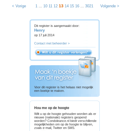
13
< Vorige
1
...
10
11
12
14
15
16
...
3021
Volgende >
Dit register is aangemaakt door:
Henry
op 17 juli 2014
Contact met beheerder >
Voor dit register is het helaas niet mogelijk
een boekje te maken.
Hou me op de hoogte
Wilt u op de hoogte gehouden worden als er
nieuwe (nationale) registers geopend
worden? Condoleance.nl biedt verschillende
mogelijkheden om op de hoogte te blijven,
zoals e-mail, Twitter en SMS.