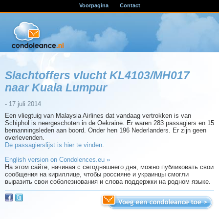
Voorpagina
Contact
Slachtoffers vlucht KL4103/MH017
naar Kuala Lumpur
- 17 juli 2014
Een vliegtuig van Malaysia Airlines dat vandaag vertrokken is van
Schiphol is neergeschoten in de Oekraine. Er waren 283 passagiers en 15
bemanningsleden aan boord. Onder hen 196 Nederlanders. Er zijn geen
overlevenden.
De passagierslijst is hier te vinden
.
English version on Condolences.eu »
На этом сайте, начиная с сегодняшнего дня, можно публиковать свои
сообщения на кириллице, чтобы россияне и украинцы смогли
выразить свои соболезнования и слова поддержки на родном языке.