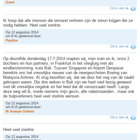
G
e
e
r
t
Dit is niet ok
Ik hoop dat alle mensen die iemand verloren zijn de steun krijgen die ze
nodig hebben. Heel veel sterkte.
Op 12 augustus 2014
om 8:41 getekend door:
P
a
u
l
i
n
e
Dit is niet ok
Op diezelfde donderdag 17-7-2014 stapten wij, mijn man en ik, onze 2
dochters en hun partners, in Frankfurt in het vliegtuig met als
eindbestemming: kuta Bali. Tussen Singapore en Airport Denpasar
bereikte ons het vreselijke nieuws van de neergeschoten Boeing van
Malaysia Airlines. Al vlug beseften wij, dat we door het oog van de naald
gekropen waren. Die drie weken in Bali zijn we heel veel bezig geweest
met dit vreselijke ongeluk en het leed dat dit veroorzaakt heeft. Langs
deze weg wil ik, mede namens mijn gezin, alle nabestaanden , maar ook
de hulpverleners heel veel sterkte wensen
Op 12 augustus 2014
om 8:15 getekend door:
M
.
K
a
m
p
s
G
e
l
e
e
n
Dit is niet ok
Heel veel sterkte
Op 12 augustus 2014