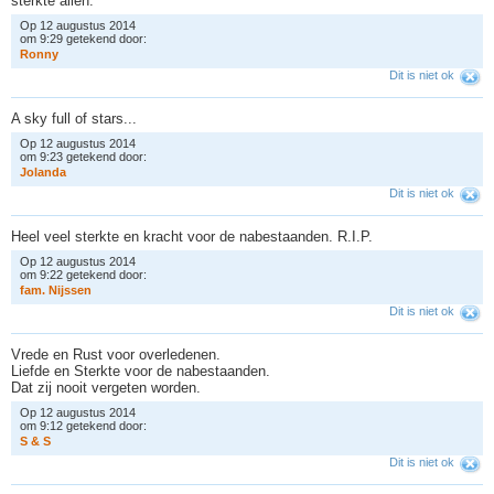
sterkte allen.
Op 12 augustus 2014
om 9:29 getekend door:
R
o
n
n
y
Dit is niet ok
A sky full of stars...
Op 12 augustus 2014
om 9:23 getekend door:
J
o
l
a
n
d
a
Dit is niet ok
Heel veel sterkte en kracht voor de nabestaanden. R.I.P.
Op 12 augustus 2014
om 9:22 getekend door:
f
a
m
.
N
i
j
s
s
e
n
Dit is niet ok
Vrede en Rust voor overledenen.
Liefde en Sterkte voor de nabestaanden.
Dat zij nooit vergeten worden.
Op 12 augustus 2014
om 9:12 getekend door:
S
&
S
Dit is niet ok