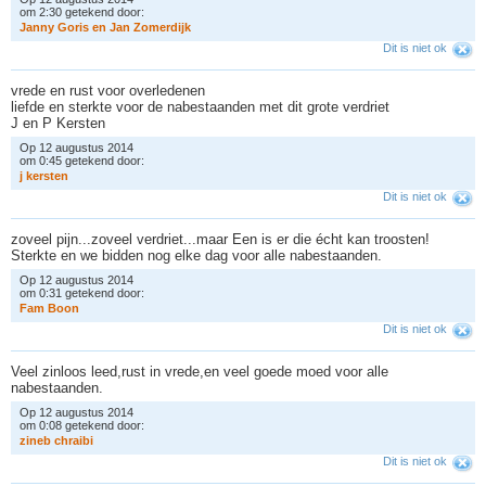
om 2:30 getekend door:
J
a
n
n
y
G
o
r
i
s
e
n
J
a
n
Z
o
m
e
r
d
i
j
k
Dit is niet ok
vrede en rust voor overledenen
liefde en sterkte voor de nabestaanden met dit grote verdriet
J en P Kersten
Op 12 augustus 2014
om 0:45 getekend door:
j
k
e
r
s
t
e
n
Dit is niet ok
zoveel pijn...zoveel verdriet...maar Een is er die écht kan troosten!
Sterkte en we bidden nog elke dag voor alle nabestaanden.
Op 12 augustus 2014
om 0:31 getekend door:
F
a
m
B
o
o
n
Dit is niet ok
Veel zinloos leed,rust in vrede,en veel goede moed voor alle
nabestaanden.
Op 12 augustus 2014
om 0:08 getekend door:
z
i
n
e
b
c
h
r
a
i
b
i
Dit is niet ok