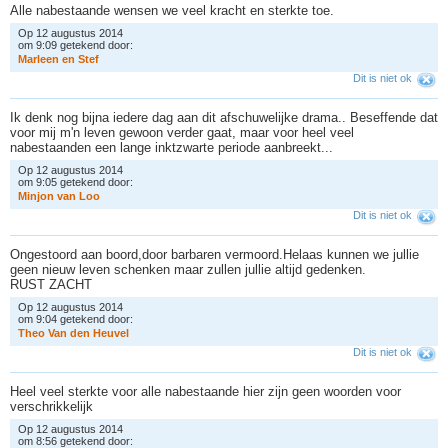
Alle nabestaande wensen we veel kracht en sterkte toe.
Op 12 augustus 2014
om 9:09 getekend door:
M
a
r
l
e
e
n
e
n
S
t
e
f
Dit is niet ok
Ik denk nog bijna iedere dag aan dit afschuwelijke drama.. Beseffende dat
voor mij m'n leven gewoon verder gaat, maar voor heel veel
nabestaanden een lange inktzwarte periode aanbreekt...
Op 12 augustus 2014
om 9:05 getekend door:
M
i
n
j
o
n
v
a
n
L
o
o
Dit is niet ok
Ongestoord aan boord,door barbaren vermoord.Helaas kunnen we jullie
geen nieuw leven schenken maar zullen jullie altijd gedenken.
RUST ZACHT
Op 12 augustus 2014
om 9:04 getekend door:
T
h
e
o
V
a
n
d
e
n
H
e
u
v
e
l
Dit is niet ok
Heel veel sterkte voor alle nabestaande hier zijn geen woorden voor
verschrikkelijk
Op 12 augustus 2014
om 8:56 getekend door: