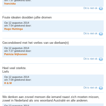
om 7:57 getekend door:
f
r
a
n
c
i
s
k
a
Dit is niet ok
Foute idealen doodden jullie dromen
Op 12 augustus 2014
om 7:54 getekend door:
H
u
g
o
H
u
t
t
i
n
g
a
Dit is niet ok
Gecondoleerd met het verlies van uw dierbare(n)
Op 12 augustus 2014
om 7:27 getekend door:
P
a
t
r
i
c
i
a
V
r
i
j
h
o
e
v
e
n
Dit is niet ok
Heel veel sterkte.
Liefs
Op 12 augustus 2014
om 7:09 getekend door:
H
&
M
Dit is niet ok
We denken aan zoveel mensen die iemand naast zich moeten missen,
zowel in Nederland als ons woonland Australië en alle anderen.
Op 12 augustus 2014