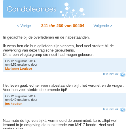
241 t/m 260 van
60404
< Vorige
Volgende >
In gedachte bij de overledenen en de nabestaanden.
Ik wens hen die hun geliefden zijn verloren, heel veel sterkte bij de
verwerking van deze tragische gebeurtenis.
Dit is een vliegtuigramp die nooit had mogen gebeuren.
Op 12 augustus 2014
om 9:52 getekend door:
M
a
r
i
a
n
n
e
L
o
u
i
s
s
e
Dit is niet ok
Het leven gaat, echter voor nabestaanden blijft het verdriet en de vragen.
Voor hun veel sterkte de komende tijd!
Op 12 augustus 2014
om 9:49 getekend door:
j
o
s
h
o
u
b
e
n
Dit is niet ok
Naarmate de tijd verstrijkt, verminderd de anonimiteit. Er is altijd wel
iemand in je omgeving die n inzittende van MH17 kende. Heel veel