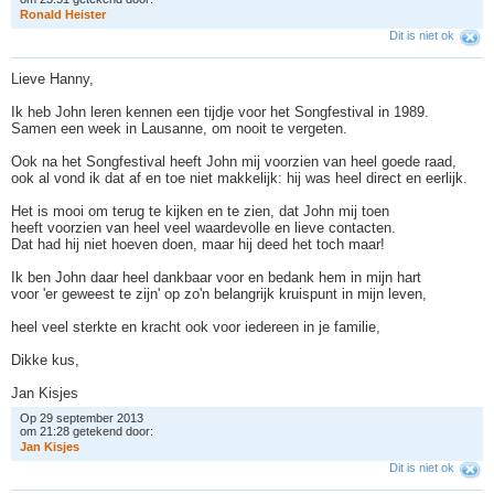
R
o
n
a
l
d
H
e
i
s
t
e
r
Dit is niet ok
Lieve Hanny,
Ik heb John leren kennen een tijdje voor het Songfestival in 1989.
Samen een week in Lausanne, om nooit te vergeten.
Ook na het Songfestival heeft John mij voorzien van heel goede raad,
ook al vond ik dat af en toe niet makkelijk: hij was heel direct en eerlijk.
Het is mooi om terug te kijken en te zien, dat John mij toen
heeft voorzien van heel veel waardevolle en lieve contacten.
Dat had hij niet hoeven doen, maar hij deed het toch maar!
Ik ben John daar heel dankbaar voor en bedank hem in mijn hart
voor 'er geweest te zijn' op zo'n belangrijk kruispunt in mijn leven,
heel veel sterkte en kracht ook voor iedereen in je familie,
Dikke kus,
Jan Kisjes
Op 29 september 2013
om 21:28 getekend door:
J
a
n
K
i
s
j
e
s
Dit is niet ok