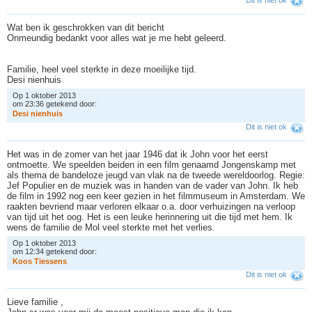
Wat ben ik geschrokken van dit bericht
Onmeundig bedankt voor alles wat je me hebt geleerd.
Familie, heel veel sterkte in deze moeilijke tijd.
Desi nienhuis
Op 1 oktober 2013
om 23:36 getekend door:
D
e
s
i
n
i
e
n
h
u
i
s
Dit is niet ok
Het was in de zomer van het jaar 1946 dat ik John voor het eerst
ontmoette. We speelden beiden in een film genaamd Jongenskamp met
als thema de bandeloze jeugd van vlak na de tweede wereldoorlog. Regie:
Jef Populier en de muziek was in handen van de vader van John. Ik heb
de film in 1992 nog een keer gezien in het filmmuseum in Amsterdam. We
raakten bevriend maar verloren elkaar o.a. door verhuizingen na verloop
van tijd uit het oog. Het is een leuke herinnering uit die tijd met hem. Ik
wens de familie de Mol veel sterkte met het verlies.
Op 1 oktober 2013
om 12:34 getekend door:
K
o
o
s
T
i
e
s
s
e
n
s
Dit is niet ok
Lieve familie ,