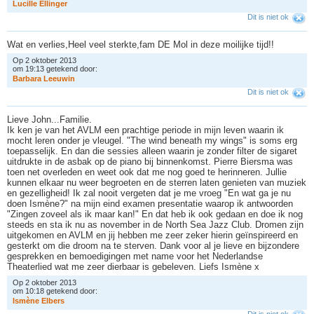
L
u
c
i
l
l
e
E
l
l
i
n
g
e
r
Dit is niet ok
Wat en verlies,Heel veel sterkte,fam DE Mol in deze moilijke tijd!!
Op 2 oktober 2013
om 19:13 getekend door:
B
a
r
b
a
r
a
L
e
e
u
w
i
n
Dit is niet ok
Lieve John...Familie.
Ik ken je van het AVLM een prachtige periode in mijn leven waarin ik
mocht leren onder je vleugel. "The wind beneath my wings" is soms erg
toepasselijk. En dan die sessies alleen waarin je zonder filter de sigaret
uitdrukte in de asbak op de piano bij binnenkomst. Pierre Biersma was
toen net overleden en weet ook dat me nog goed te herinneren. Jullie
kunnen elkaar nu weer begroeten en de sterren laten genieten van muziek
en gezelligheid! Ik zal nooit vergeten dat je me vroeg "En wat ga je nu
doen Ismène?" na mijn eind examen presentatie waarop ik antwoorden
"Zingen zoveel als ik maar kan!" En dat heb ik ook gedaan en doe ik nog
steeds en sta ik nu as november in de North Sea Jazz Club. Dromen zijn
uitgekomen en AVLM en jij hebben me zeer zeker hierin geïnspireerd en
gesterkt om die droom na te sterven. Dank voor al je lieve en bijzondere
gesprekken en bemoedigingen met name voor het Nederlandse
Theaterlied wat me zeer dierbaar is gebeleven. Liefs Ismène x
Op 2 oktober 2013
om 10:18 getekend door:
I
s
m
è
n
e
E
l
b
e
r
s
Dit is niet ok