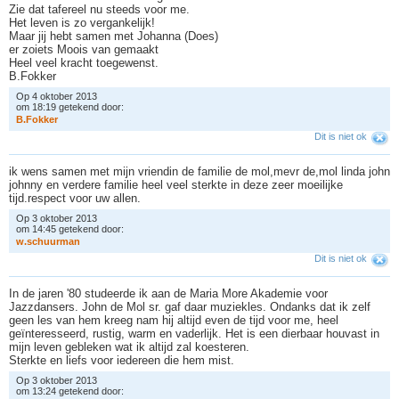
Zie dat tafereel nu steeds voor me.
Het leven is zo vergankelijk!
Maar jij hebt samen met Johanna (Does)
er zoiets Moois van gemaakt
Heel veel kracht toegewenst.
B.Fokker
Op 4 oktober 2013
om 18:19 getekend door:
B
.
F
o
k
k
e
r
Dit is niet ok
ik wens samen met mijn vriendin de familie de mol,mevr de,mol linda john
johnny en verdere familie heel veel sterkte in deze zeer moeilijke
tijd.respect voor uw allen.
Op 3 oktober 2013
om 14:45 getekend door:
w
.
s
c
h
u
u
r
m
a
n
Dit is niet ok
In de jaren '80 studeerde ik aan de Maria More Akademie voor
Jazzdansers. John de Mol sr. gaf daar muziekles. Ondanks dat ik zelf
geen les van hem kreeg nam hij altijd even de tijd voor me, heel
geïnteresseerd, rustig, warm en vaderlijk. Het is een dierbaar houvast in
mijn leven gebleken wat ik altijd zal koesteren.
Sterkte en liefs voor iedereen die hem mist.
Op 3 oktober 2013
om 13:24 getekend door: