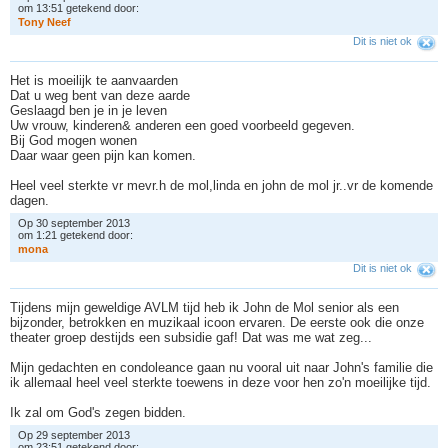
om 13:51 getekend door:
T
o
n
y
N
e
e
f
Dit is niet ok
Het is moeilijk te aanvaarden
Dat u weg bent van deze aarde
Geslaagd ben je in je leven
Uw vrouw, kinderen& anderen een goed voorbeeld gegeven.
Bij God mogen wonen
Daar waar geen pijn kan komen.
Heel veel sterkte vr mevr.h de mol,linda en john de mol jr..vr de komende
dagen.
Op 30 september 2013
om 1:21 getekend door:
m
o
n
a
Dit is niet ok
Tijdens mijn geweldige AVLM tijd heb ik John de Mol senior als een
bijzonder, betrokken en muzikaal icoon ervaren. De eerste ook die onze
theater groep destijds een subsidie gaf! Dat was me wat zeg...
Mijn gedachten en condoleance gaan nu vooral uit naar John's familie die
ik allemaal heel veel sterkte toewens in deze voor hen zo'n moeilijke tijd.
Ik zal om God's zegen bidden.
Op 29 september 2013
om 23:51 getekend door: