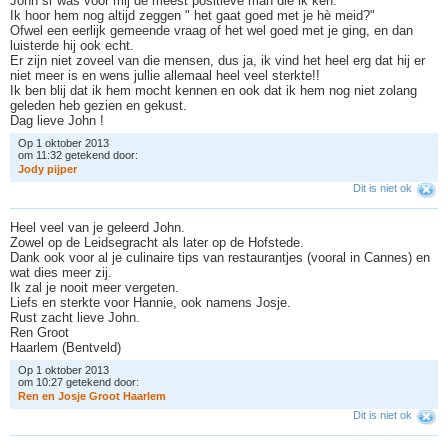
John sr was voor mij de meest positieve man die ik ken.
Ik hoor hem nog altijd zeggen " het gaat goed met je hè meid?"
Ofwel een eerlijk gemeende vraag of het wel goed met je ging, en dan
luisterde hij ook echt.
Er zijn niet zoveel van die mensen, dus ja, ik vind het heel erg dat hij er
niet meer is en wens jullie allemaal heel veel sterkte!!
Ik ben blij dat ik hem mocht kennen en ook dat ik hem nog niet zolang
geleden heb gezien en gekust.
Dag lieve John !
Op 1 oktober 2013
om 11:32 getekend door:
J
o
d
y
p
i
j
p
e
r
Dit is niet ok
Heel veel van je geleerd John.
Zowel op de Leidsegracht als later op de Hofstede.
Dank ook voor al je culinaire tips van restaurantjes (vooral in Cannes) en
wat dies meer zij.
Ik zal je nooit meer vergeten.
Liefs en sterkte voor Hannie, ook namens Josje.
Rust zacht lieve John.
Ren Groot
Haarlem (Bentveld)
Op 1 oktober 2013
om 10:27 getekend door:
R
e
n
e
n
J
o
s
j
e
G
r
o
o
t
H
a
a
r
l
e
m
Dit is niet ok