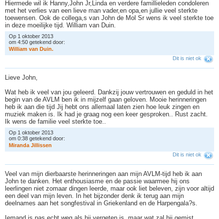
Hiermede wil ik Hanny,John Jr,Linda en verdere famillieleden condoleren
met het verlies van een lieve man vader,en opa,en jullie veel sterkte
toewensen. Ook de collega,s van John de Mol Sr wens ik veel sterkte toe
in deze moeilijke tijd. William van Duin.
Op 1 oktober 2013
om 4:50 getekend door:
W
i
l
l
i
a
m
v
a
n
D
u
i
n
.
Dit is niet ok
Lieve John,
Wat heb ik veel van jou geleerd. Dankzij jouw vertrouwen en geduld in het
begin van de AVLM ben ik in mijzelf gaan geloven. Mooie herinneringen
heb ik aan die tijd Jij hebt ons allemaal laten zien hoe leuk zingen en
muziek maken is. Ik had je graag nog een keer gesproken.. Rust zacht.
Ik wens de familie veel sterkte toe..
Op 1 oktober 2013
om 0:38 getekend door:
M
i
r
a
n
d
a
J
i
l
l
i
s
s
e
n
Dit is niet ok
Veel van mijn dierbaarste herinneringen aan mijn AVLM-tijd heb ik aan
John te danken. Het enthousiasme en de passie waarmee hij ons
leerlingen niet zomaar dingen leerde, maar ook liet beleven, zijn voor altijd
een deel van mijn leven. In het bijzonder denk ik terug aan mijn
deelnames aan het songfestival in Griekenland en de Harpengala?s.
Iemand is pas echt weg als hij vergeten is, maar wat zal hij gemist