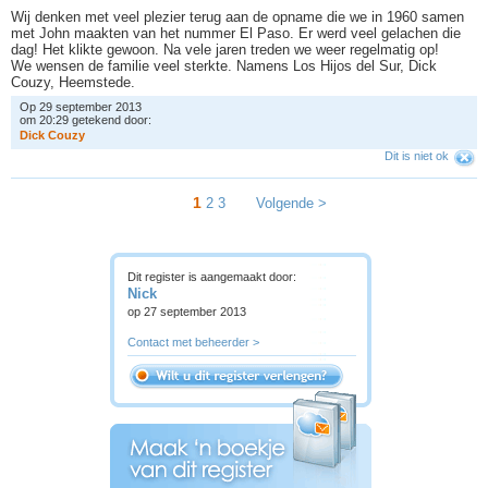
Wij denken met veel plezier terug aan de opname die we in 1960 samen
met John maakten van het nummer El Paso. Er werd veel gelachen die
dag! Het klikte gewoon. Na vele jaren treden we weer regelmatig op!
We wensen de familie veel sterkte. Namens Los Hijos del Sur, Dick
Couzy, Heemstede.
Op 29 september 2013
om 20:29 getekend door:
D
i
c
k
C
o
u
z
y
Dit is niet ok
1
2
3
Volgende >
Dit register is aangemaakt door:
Nick
op 27 september 2013
Contact met beheerder >