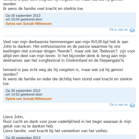
worden.
Ik wens de familie veel kracht en sterkte toe.
Op 30 september 2013
om 15:04 getekend door:
S
y
l
v
i
a
v
a
n
S
c
h
a
i
k
-
W
i
l
l
e
m
s
e
n
Dit is niet ok
Veel van mijn dierbaarste herinneringen aan mijn AVLM-tijd heb ik aan
John te danken. Het enthousiasme en de passie waarmee hij ons
leerlingen niet zomaar dingen ?leerde?, maar ook liet ?beleven?, zijn voor
altijd een deel van mijn leven. In het bijzonder denk ik terug aan mijn
deelnames aan het songfestival in Griekenland en de Harpengala?s.
Iemand is pas echt weg als hij vergeten is, maar wat zal hij gemist
worden?
Ik wens de familie en ieder die dichtbij hem stond veel kracht en sterkte
toe.
Op 30 september 2013
om 14:52 getekend door:
S
y
l
v
i
a
v
a
n
S
c
h
a
i
k
-
W
i
l
l
e
m
s
e
n
Dit is niet ok
Lieve John,
Rust zacht en dank voor jouw vaderlijkheid in het begin waaraan ik mijn
geluk van nu te danken heb.
Lieve familie, veel kracht bij het verwerken van het verlies.
Op 30 september 2013