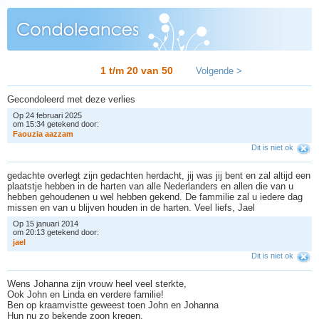
1 t/m 20 van
50
Volgende >
Gecondoleerd met deze verlies
Op 24 februari 2025
om 15:34 getekend door:
F
a
o
u
z
i
a
a
a
z
z
a
m
Dit is niet ok
gedachte overlegt zijn gedachten herdacht, jij was jij bent en zal altijd een
plaatstje hebben in de harten van alle Nederlanders en allen die van u
hebben gehoudenen u wel hebben gekend. De fammilie zal u iedere dag
missen en van u blijven houden in de harten. Veel liefs, Jael
Op 15 januari 2014
om 20:13 getekend door:
j
a
e
l
Dit is niet ok
Wens Johanna zijn vrouw heel veel sterkte,
Ook John en Linda en verdere familie!
Ben op kraamvistte geweest toen John en Johanna
Hun nu zo bekende zoon kregen.