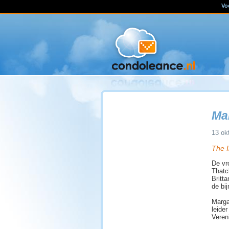
Vo
Ma
13 ok
The 
De vr
Thatc
Britt
de bi
Marga
leide
Veren