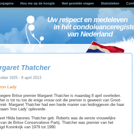
orpagina
Hou me op de hoogte
Veel gestelde vragen
Statistieken
Cont
Uw respect en medele
in hét condoleanceregist
van Nederland
rgaret Thatcher
tober 1925 - 8 april 2013
Iron Lady
oegere Britse premier Margaret Thatcher is maandag 8 april overleden.
her is tot nu toe de enige vrouw ooit die premier is geweest van Groot-
annië. Margaret Thatcher had een harde manier van leidinggeven die haar
jnaam 'Iron Lady' opleverde.
ret Hilda barones Thatcher geb. Roberts was de eerste vrouwelijke
r van de Britse Conservatieve Partij. Thatcher was premier van het
igd Koninkrijk van 1979 tot 1990.