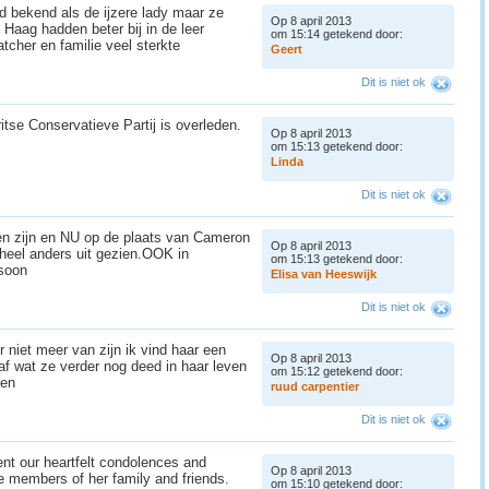
 bekend als de ijzere lady maar ze
Op 8 april 2013
n Haag hadden beter bij in de leer
om 15:14 getekend door:
cher en familie veel sterkte
G
e
e
r
t
Dit is niet ok
itse Conservatieve Partij is overleden.
Op 8 april 2013
om 15:13 getekend door:
L
i
n
d
a
Dit is niet ok
n zijn en NU op de plaats van Cameron
Op 8 april 2013
heel anders uit gezien.OOK in
om 15:13 getekend door:
rsoon
E
l
i
s
a
v
a
n
H
e
e
s
w
i
j
k
Dit is niet ok
 niet meer van zijn ik vind haar een
Op 8 april 2013
af wat ze verder nog deed in haar leven
om 15:12 getekend door:
even
r
u
u
d
c
a
r
p
e
n
t
i
e
r
Dit is niet ok
ent our heartfelt condolences and
Op 8 april 2013
e members of her family and friends.
om 15:10 getekend door: