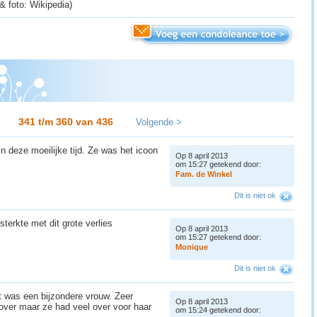
& foto: Wikipedia)
341 t/m 360 van
436
Volgende >
n deze moeilijke tijd. Ze was het icoon
Op 8 april 2013
om 15:27 getekend door:
F
a
m
.
d
e
W
i
n
k
e
l
Dit is niet ok
sterkte met dit grote verlies
Op 8 april 2013
om 15:27 getekend door:
M
o
n
i
q
u
e
Dit is niet ok
et was een bijzondere vrouw. Zeer
Op 8 april 2013
ver maar ze had veel over voor haar
om 15:24 getekend door: