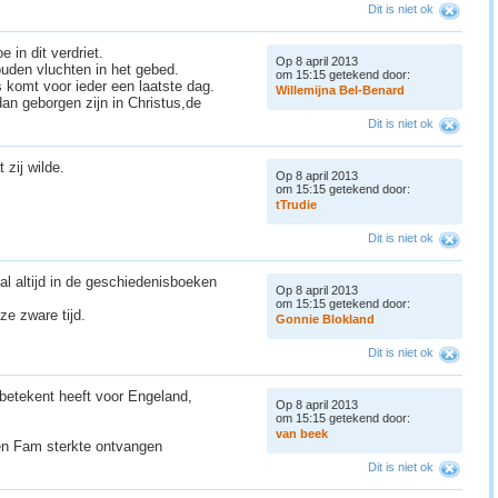
Dit is niet ok
 in dit verdriet.
Op 8 april 2013
ouden vluchten in het gebed.
om 15:15 getekend door:
 komt voor ieder een laatste dag.
W
i
l
l
e
m
i
j
n
a
B
e
l
-
B
e
n
a
r
d
dan geborgen zijn in Christus,de
Dit is niet ok
 zij wilde.
Op 8 april 2013
om 15:15 getekend door:
t
T
r
u
d
i
e
Dit is niet ok
al altijd in de geschiedenisboeken
Op 8 april 2013
om 15:15 getekend door:
eze zware tijd.
G
o
n
n
i
e
B
l
o
k
l
a
n
d
Dit is niet ok
 betekent heeft voor Engeland,
Op 8 april 2013
om 15:15 getekend door:
v
a
n
b
e
e
k
 en Fam sterkte ontvangen
Dit is niet ok