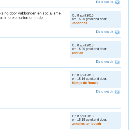
Dit is niet ok
helzing door vakbonden en socialisme.
Op 8 april 2013
en in onze harten en in de
om 15:20 getekend door:
J
o
h
a
n
n
e
s
Dit is niet ok
Op 8 april 2013
om 15:20 getekend door:
c
r
i
s
t
i
a
n
Dit is niet ok
Op 8 april 2013
om 15:16 getekend door:
M
i
j
n
t
j
e
d
e
R
o
u
w
e
Dit is niet ok
Op 8 april 2013
om 15:15 getekend door:
a
n
n
e
l
i
e
s
t
e
n
b
o
s
c
h