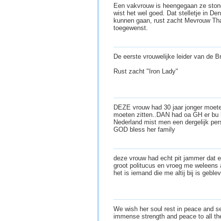
Een vakvrouw is heengegaan ze stond
wist het wel goed. Dat stelletje in De
kunnen gaan, rust zacht Mevrouw That
toegewenst.
De eerste vrouwelijke leider van de Br
Rust zacht "Iron Lady"
DEZE vrouw had 30 jaar jonger moete
moeten zitten..DAN had oa GH er bu 
Nederland mist men een dergelijk pe
GOD bless her family
deze vrouw had echt pit jammer dat er
groot politucus en vroeg me weleens 
het is iemand die me altij bij is gebl
We wish her soul rest in peace and s
immense strength and peace to all th