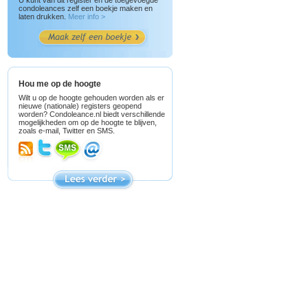
U kunt van dit register en de toegevoegde
condoleances zelf een boekje maken en
laten drukken.
Meer info >
Hou me op de hoogte
Wilt u op de hoogte gehouden worden als er
nieuwe (nationale) registers geopend
worden? Condoleance.nl biedt verschillende
mogelijkheden om op de hoogte te blijven,
zoals e-mail, Twitter en SMS.