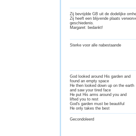
Zij bevrijdde GB uit de dodelijke om
Zij heeft een blijvende plaats verworv
geschiedenis.
Margaret: bedankt!
Sterke voor alle nabestaande
God looked around His garden and
found an empty space
He then looked down up on the earth
and saw your tired face
He put His arms around you and
lifted you to rest
God's garden must be beautiful
He only takes the best
Gecondoleerd