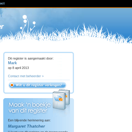
act
ven
er
Dit register is aangemaakt door:
Mark
op 8 april 2013
Contact met beheerder >
Een blijvende herinnering aan:
Margaret Thatcher