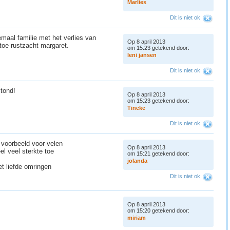
M
a
r
l
i
e
s
Dit is niet ok
emaal familie met het verlies van
Op 8 april 2013
 toe rustzacht margaret.
om 15:23 getekend door:
l
e
n
i
j
a
n
s
e
n
Dit is niet ok
stond!
Op 8 april 2013
om 15:23 getekend door:
T
i
n
e
k
e
Dit is niet ok
voorbeeld voor velen
Op 8 april 2013
l veel sterkte toe
om 15:21 getekend door:
j
o
l
a
n
d
a
 liefde omringen
Dit is niet ok
Op 8 april 2013
om 15:20 getekend door:
m
i
r
i
a
m