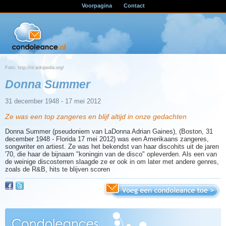
Voorpagina
Contact
Foto: http://nl.wikipedia.org/
Donna Summer
31 december 1948 - 17 mei 2012
Ze was een top zangeres en blijf altijd in onze gedachten
Donna Summer (pseudoniem van LaDonna Adrian Gaines), (Boston, 31
december 1948 - Florida 17 mei 2012) was een Amerikaans zangeres,
songwriter en artiest. Ze was het bekendst van haar discohits uit de jaren
'70, die haar de bijnaam "koningin van de disco" opleverden. Als een van
de weinige discosterren slaagde ze er ook in om later met andere genres,
zoals de R&B, hits te blijven scoren