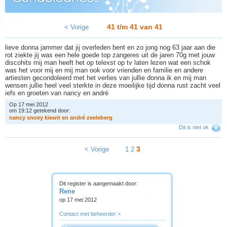
41 t/m 41 van
41
< Vorige
lieve donna jammer dat jij overleden bent en zo jong nog 63 jaar aan die
rot ziekte jij was een hele goede top zangeres uit de jaren 70g met jouw
discohits mij man heeft het op telexst op tv laten lezen wat een schok
was het voor mij en mij man ook voor vrienden en familie en andere
artiesten gecondoleerd met het verlies van jullie donna ik en mij man
wensen jullie heel veel sterkte in deze moeilijke tijd donna rust zacht veel
iefs en groeten van nancy en andré
Op 17 mei 2012
om 19:12 getekend door:
n
a
n
c
y
s
n
o
e
y
k
i
e
w
i
t
e
n
a
n
d
r
é
z
e
e
l
e
b
e
r
g
Dit is niet ok
3
< Vorige
1
2
Dit register is aangemaakt door:
Rene
op 17 mei 2012
Contact met beheerder >