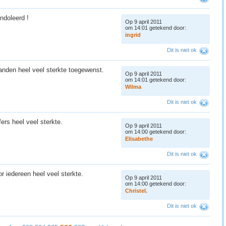
ondoleerd !
Op 9 april 2011
om 14:01 getekend door:
i
n
g
r
i
d
Dit is niet ok
aanden heel veel sterkte toegewenst.
Op 9 april 2011
om 14:01 getekend door:
W
i
l
m
a
Dit is niet ok
ers heel veel sterkte.
Op 9 april 2011
om 14:00 getekend door:
E
l
i
s
a
b
e
t
h
e
Dit is niet ok
or iedereen heel veel sterkte.
Op 9 april 2011
om 14:00 getekend door:
C
h
r
i
s
t
e
l
.
Dit is niet ok