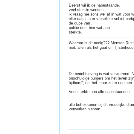
Eeerst wil ik de nabestaande,
veel sterkte wensen .
ik vraag me sons wel af in wat voor 
elke dag zijn er vreselijke schiet par
de dupe van .
politie doet hier wat aan.
sterkte.
Waarom is dit nodig??? Mensen Rust I
niet, allen als het gaat om lijfsbehou
De berichtgeving is wat verwarrend. Ni
onschuldige burgers om het leven zi
tijdbom", om het maar zo te noemen .
Veel sterkte aan alle nabestaanden.
alle betrokkenen bij dit vreselijke dra
verwerken hiervan.