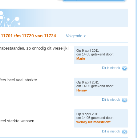
11701 t/m 11720 van
11724
Volgende >
nabestaanden, zo onnodig dit vreselijk!
Op 9 april 2011
om 14:05 getekend door:
M
a
r
i
e
Dit is niet ok
ers heel veel sterkte.
Op 9 april 2011
om 14:05 getekend door:
H
e
n
n
y
Dit is niet ok
Op 9 april 2011
om 14:05 getekend door:
 veel sterkte wensen.
w
e
n
d
y
u
i
t
m
a
a
s
t
r
i
c
h
t
Dit is niet ok