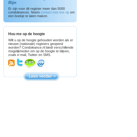
Rijn
Er zijn voor dit register meer dan 5000
condoleances. Neem
contact met ons op
om
een boekje te laten maken.
Hou me op de hoogte
Wilt u op de hoogte gehouden worden als er
nieuwe (nationale) registers geopend
worden? Condoleance.nl biedt verschillende
mogelijkheden om op de hoogte te blijven,
zoals e-mail, Twitter en SMS.