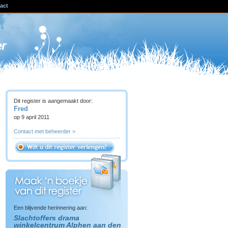
act
ven
er
Dit register is aangemaakt door:
Fred
op 9 april 2011
Contact met beheerder >
Een blijvende herinnering aan:
Slachtoffers drama
winkelcentrum Alphen aan den