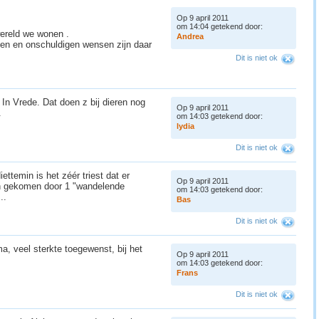
Op 9 april 2011
om 14:04 getekend door:
wereld we wonen .
A
n
d
r
e
a
tijen en onschuldigen wensen zijn daar
Dit is niet ok
n Vrede. Dat doen z bij dieren nog
Op 9 april 2011
d.
om 14:03 getekend door:
l
y
d
i
a
Dit is niet ok
ettemin is het zéér triest dat er
Op 9 april 2011
jn gekomen door 1 "wandelende
om 14:03 getekend door:
..
B
a
s
Dit is niet ok
ma, veel sterkte toegewenst, bij het
Op 9 april 2011
om 14:03 getekend door:
F
r
a
n
s
Dit is niet ok