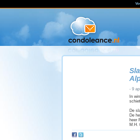
Vo
Sl
Al
- 9 ap
In wi
schie
De sla
De he
heer 
M.H. 