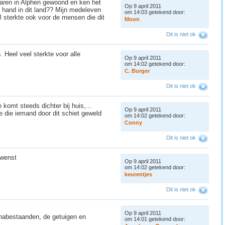
 jaren in Alphen gewoond en ken het
Op 9 april 2011
 hand in dit land?? Mijn medeleven
om 14:03 getekend door:
l sterkte ook voor de mensen die dit
M
o
o
n
Dit is niet ok
 Heel veel sterkte voor alle
Op 9 april 2011
om 14:02 getekend door:
C
.
B
u
r
g
e
r
Dit is niet ok
 komt steeds dichter bij huis,...
Op 9 april 2011
e die iemand door dit schiet geweld
om 14:02 getekend door:
C
o
n
n
y
Dit is niet ok
gewenst
Op 9 april 2011
om 14:02 getekend door:
k
e
u
r
e
n
t
j
e
s
Dit is niet ok
Op 9 april 2011
 nabestaanden, de getuigen en
om 14:01 getekend door: