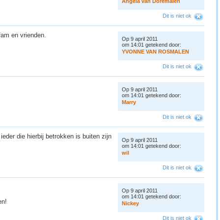
A
n
g
e
l
a
v
a
n
D
o
r
e
m
a
l
e
n
Dit is niet ok
fam en vrienden.
Op 9 april 2011
om 14:01 getekend door:
Y
V
O
N
N
E
V
A
N
R
O
S
M
A
L
E
N
Dit is niet ok
Op 9 april 2011
om 14:01 getekend door:
M
a
r
r
y
Dit is niet ok
ieder die hierbij betrokken is buiten zijn
Op 9 april 2011
om 14:01 getekend door:
w
i
l
Dit is niet ok
Op 9 april 2011
om 14:01 getekend door:
en!
N
i
c
k
e
y
Dit is niet ok