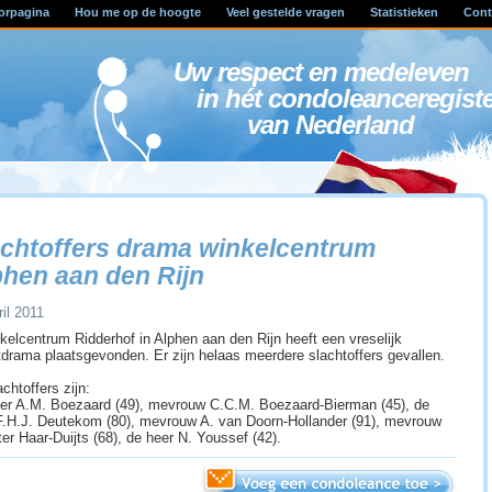
orpagina
Hou me op de hoogte
Veel gestelde vragen
Statistieken
Cont
Uw respect en medele
in hét condoleanceregist
van Nederland
achtoffers drama winkelcentrum
phen aan den Rijn
ril 2011
nkelcentrum Ridderhof in Alphen aan den Rijn heeft een vreselijk
tdrama plaatsgevonden. Er zijn helaas meerdere slachtoffers gevallen.
chtoffers zijn:
er A.M. Boezaard (49), mevrouw C.C.M. Boezaard-Bierman (45), de
F.H.J. Deutekom (80), mevrouw A. van Doorn-Hollander (91), mevrouw
ter Haar-Duijts (68), de heer N. Youssef (42).