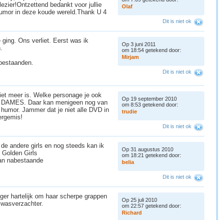
plezier!Ontzettend bedankt voor jullie
O
l
a
f
umor in deze koude wereld.Thank U 4
Dit is niet ok
 ging. Ons verliet. Eerst was ik
Op 3 juni 2011
.
om 18:54 getekend door:
M
i
r
j
a
m
abestaanden.
Dit is niet ok
niet meer is. Welke personage je ook
Op 19 september 2010
dig DAMES. Daar kan menigeen nog van
om 8:53 getekend door:
 humor. Jammer dat je niet alle DVD in
t
r
u
d
i
e
ergemis!
Dit is niet ok
de andere girls en nog steeds kan ik
Op 31 augustus 2010
 Golden Girls
om 18:21 getekend door:
 aan nabestaande
b
e
l
i
a
Dit is niet ok
eger hartelijk om haar scherpe grappen
Op 25 juli 2010
 wasverzachter.
om 22:57 getekend door:
R
i
c
h
a
r
d