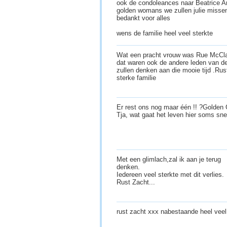
ook de condoleances naar Beatrice Ar
golden womans we zullen julie missen 
bedankt voor alles
wens de familie heel veel sterkte
Wat een pracht vrouw was Rue McClan
dat waren ook de andere leden van de
zullen denken aan die mooie tijd .Rust
sterke familie
Er rest ons nog maar één !! ?Golden G
Tja, wat gaat het leven hier soms sne
Met een glimlach,zal ik aan je terug
denken.
Iedereen veel sterkte met dit verlies.
Rust Zacht...
rust zacht xxx nabestaande heel vee