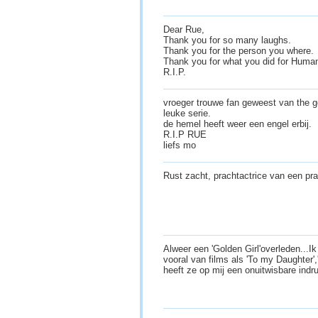
Dear Rue,
Thank you for so many laughs.
Thank you for the person you where.
Thank you for what you did for Huma
R.I.P.
vroeger trouwe fan geweest van the go
leuke serie.
de hemel heeft weer een engel erbij.
R.I.P RUE
liefs mo
Rust zacht, prachtactrice van een pr
Alweer een 'Golden Girl'overleden...I
vooral van films als 'To my Daughter',
heeft ze op mij een onuitwisbare ind