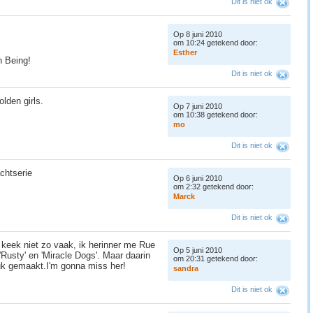
Dit is niet ok
Op 8 juni 2010
om 10:24 getekend door:
E
s
t
h
e
r
n Being!
Dit is niet ok
lden girls.
Op 7 juni 2010
om 10:38 getekend door:
m
o
Dit is niet ok
achtserie
Op 6 juni 2010
om 2:32 getekend door:
M
a
r
c
k
Dit is niet ok
k keek niet zo vaak, ik herinner me Rue
Op 5 juni 2010
'Rusty' en 'Miracle Dogs'. Maar daarin
om 20:31 getekend door:
ruk gemaakt.I'm gonna miss her!
s
a
n
d
r
a
Dit is niet ok