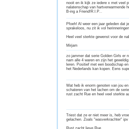
nooit en ik kijk ze iedere x met veel 
nalatenschap van hartverwarmende h
B-ing a Friend!R.I.P...
Pfoeh! Al weer een jaar geleden dat je
sprakeloos, nu zit ik vol herinneringen
Heel veel sterkte gewenst voor de n
Mirjam
zo jammer dat serie Golden Girls er 
nam alle 4 waren en zijn het gewel
leren. Positief met een boodschap en
het Nederlands kan kopen. Eens sup
Wat heb ik enorm genoten van jou en 
schateren van het lachen om de serie
rust zacht Rue en heel veel sterkte
Triest dat ze er niet meer is, heb vro
gelachen. Zoals "wasverkrachter" ipv
Rust zacht lieve Rue.