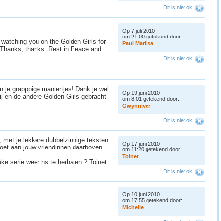
Dit is niet ok
Op 7 juli 2010
om 21:00 getekend door:
d, watching you on the Golden Girls for
P
a
u
l
M
a
r
l
i
s
a
g. Thanks, thanks. Rest in Peace and
Dit is niet ok
an je grapppige maniertjes! Dank je wel
Op 19 juni 2010
ij en de andere Golden Girls gebracht
om 8:01 getekend door:
G
w
y
n
n
i
v
e
r
Dit is niet ok
, met je lekkere dubbelzinnige teksten
Op 17 juni 2010
roet aan jouw vriendinnen daarboven.
om 11:20 getekend door:
T
o
i
n
e
t
ke serie weer ns te herhalen ? Toinet
Dit is niet ok
Op 10 juni 2010
om 17:55 getekend door:
M
i
c
h
e
l
l
e