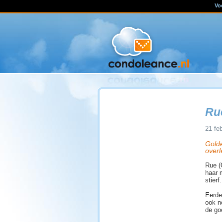
Vo
Ru
21 feb
Golde
overl
Rue (
haar 
stierf
Eerde
ook n
de go