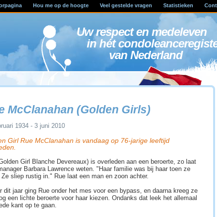
orpagina
Hou me op de hoogte
Veel gestelde vragen
Statistieken
Cont
Uw respect en medele
in hét condoleanceregist
van Nederland
e McClanahan (Golden Girls)
ruari 1934 - 3 juni 2010
n Girl Rue McClanahan is vandaag op 76-jarige leeftijd
eden.
Golden Girl Blanche Devereaux) is overleden aan een beroerte, zo laat
manager Barbara Lawrence weten. "Haar familie was bij haar toen ze
. Ze sliep rustig in." Rue laat een man en zoon achter.
r dit jaar ging Rue onder het mes voor een bypass, en daarna kreeg ze
og een lichte beroerte voor haar kiezen. Ondanks dat leek het allemaal
ede kant op te gaan.