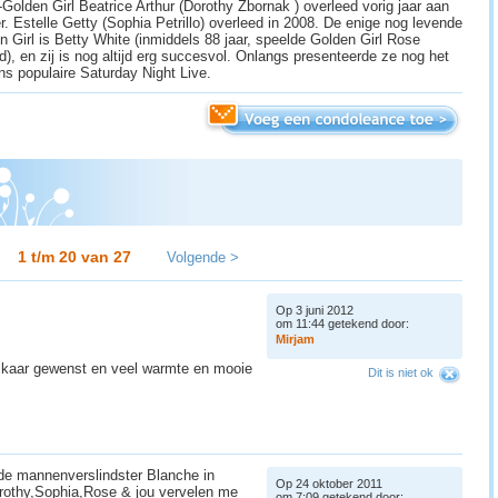
Golden Girl Beatrice Arthur (Dorothy Zbornak ) overleed vorig jaar aan
r. Estelle Getty (Sophia Petrillo) overleed in 2008. De enige nog levende
n Girl is Betty White (inmiddels 88 jaar, speelde Golden Girl Rose
d), en zij is nog altijd erg succesvol. Onlangs presenteerde ze nog het
s populaire Saturday Night Live.
1 t/m 20 van
27
Volgende >
Op 3 juni 2012
om 11:44 getekend door:
M
i
r
j
a
m
 elkaar gewenst en veel warmte en mooie
Dit is niet ok
 de mannenverslindster Blanche in
Op 24 oktober 2011
rothy,Sophia,Rose & jou vervelen me
om 7:09 getekend door: