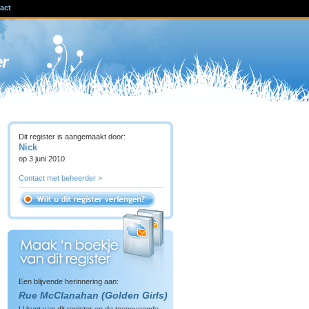
act
ven
er
Dit register is aangemaakt door:
Nick
op 3 juni 2010
Contact met beheerder >
Een blijvende herinnering aan:
Rue McClanahan (Golden Girls)