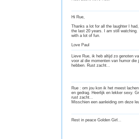
Hi Rue,
Thanks a lot for all the laughter I ha
the last 20 years. I am still watchin
with a lot of fun.
Love Paul
Lieve Rue, ik heb altijd zo genoten v
voor al die momenten van humor die j
hebben. Rust zacht...
Rue : om jou kon ik het meest lachen
en gedrag. Heerlijk en lekker sexy. G
rust zacht...
Misschien een aanleiding om deze leu
Rest in peace Golden Girl...