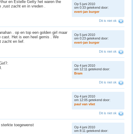
thur en Estelle Getty het waren the
Op 5 juni 2010
,rust zacht en in vreden .
om 0:33 getekend door:
e
v
e
r
t
-
j
a
n
b
u
r
g
e
r
Dit is niet ok
ahan . op en top een golden girl maar
Op 5 juni 2010
 cast. Het is een heel gemis . We
om 0:23 getekend door:
 zacht en lief.
e
v
e
r
t
-
j
a
n
b
u
r
g
e
r
Dit is niet ok
irl?.
Op 4 juni 2010
l.
om 12:11 getekend door:
B
r
a
m
Dit is niet ok
Op 4 juni 2010
om 12:05 getekend door:
p
a
u
l
v
a
n
v
l
i
e
t
Dit is niet ok
l sterkte toegewenst
Op 4 juni 2010
om 8:11 getekend door: