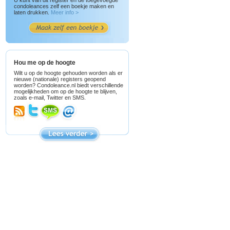
U kunt van dit register en de toegevoegde
condoleances zelf een boekje maken en
laten drukken.
Meer info >
Hou me op de hoogte
Wilt u op de hoogte gehouden worden als er
nieuwe (nationale) registers geopend
worden? Condoleance.nl biedt verschillende
mogelijkheden om op de hoogte te blijven,
zoals e-mail, Twitter en SMS.